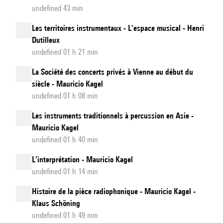
undefined 43 min
Les territoires instrumentaux - L’espace musical - Henri
Dutilleux
undefined 01 h 21 min
La Société des concerts privés à Vienne au début du
siècle - Mauricio Kagel
undefined 01 h 08 min
Les instruments traditionnels à percussion en Asie -
Mauricio Kagel
undefined 01 h 40 min
L’interprétation - Mauricio Kagel
undefined 01 h 14 min
Histoire de la pièce radiophonique - Mauricio Kagel -
Klaus Schöning
undefined 01 h 49 min