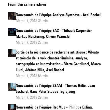
From the same archive
des
recherches
Nouveautés de l’équipe Analyse Synthèse - Axel Roebel
et
March 7, 2018 34 min
développements
Nouveautés de l’équipe EAC - Thibault Carpentier,
de
Markus Noisternig, Olivier Warusfel
l’Ircam
March 7, 2018 27 min
Sortie de la résidence de recherche artistique : Vibrato
et trémolo de la voix chantée féminine, analyse,
cartographie et improvisation - Marta Gentilucci, Marco
Liuni, Jérôme Nika, Axel Roebel
March 7, 2018 58 min
Nouveautés de l’équipe S3AM - Thomas Hélie, Jean
Lochard, Hans Peter Stubbe Teglbjaerg
March 7, 2018 29 min
Nouveautés de l’équipe RepMus - Philippe Esling,