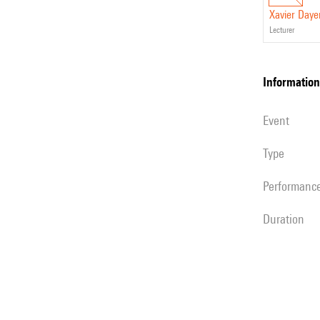
Xavier Daye
lecturer
information
event
Type
performanc
duration