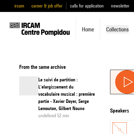
ircam
career & job offer
calls for application
newsletter
Home
Collections
From the same archive
Le suivi de partition :
L'elargissement du
vocabulaire musical : première
partie - Xavier Dayer, Serge
Lemouton, Gilbert Nouno
speakers
undefined 52 min