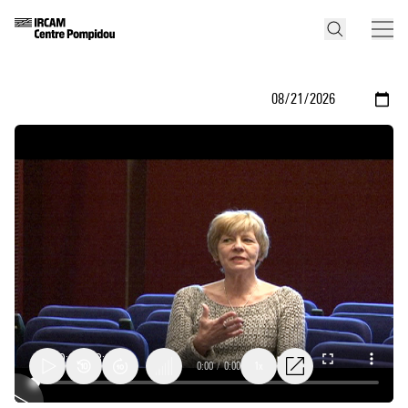
0:00
/
0:00
1x