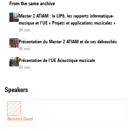
From the same archive
de
l'UE
Master 2 ATIAM : le LIP6, les rapports informatique-
Traitement
musique et l’UE « Projets et applications musicales »
du
04 min
signal
Présentation du Master 2 ATIAM et de ses débouchés
musical
06 min
Présentation de l'UE Acoustique musicale
04 min
speakers
Bertrand David