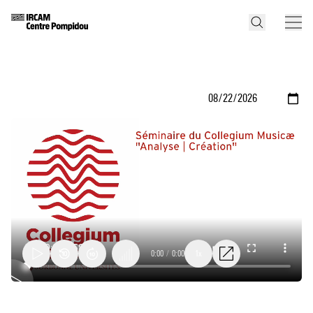
0:00
/
0:00
1x
Compositions