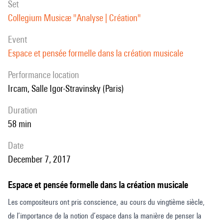
set
rythmes), et de l’autre, la perception du phénomène acoustique
Collegium Musicæ "Analyse | Création"
(mouvement du son, spatialisation).
event
Espace et pensée formelle dans la création musicale
performance location
Ircam, Salle Igor-Stravinsky (Paris)
duration
58 min
date
December 7, 2017
Espace et pensée formelle dans la création musicale
Les compositeurs ont pris conscience, au cours du vingtième siècle,
de l’importance de la notion d’espace dans la manière de penser la