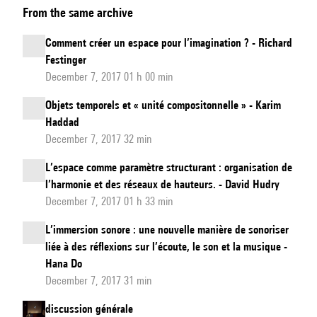
From the same archive
musicales
dans
Comment créer un espace pour l’imagination ? - Richard
l’espace
Festinger
formalisé.
December 7, 2017 01 h 00 min
Œuvres
Objets temporels et « unité compositonnelle » - Karim
2007–
Haddad
2015
December 7, 2017 32 min
L’espace comme paramètre structurant : organisation de
l’harmonie et des réseaux de hauteurs. - David Hudry
December 7, 2017 01 h 33 min
L’immersion sonore : une nouvelle manière de sonoriser
liée à des réflexions sur l’écoute, le son et la musique -
Hana Do
December 7, 2017 31 min
discussion générale