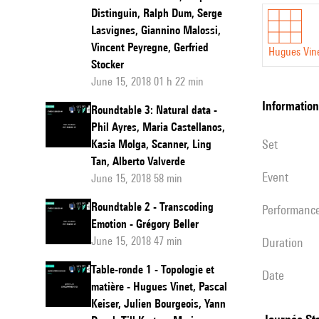
Distinguin, Ralph Dum, Serge
matters
Lasvignes, Giannino Malossi,
Vincent Peyregne, Gerfried
Hugues Vin
Stocker
June 15, 2018 01 h 22 min
information
Roundtable 3: Natural data -
Phil Ayres, Maria Castellanos,
set
Kasia Molga, Scanner, Ling
Tan, Alberto Valverde
event
June 15, 2018 58 min
Roundtable 2 - Transcoding
performanc
Emotion - Grégory Beller
June 15, 2018 47 min
duration
Table-ronde 1 - Topologie et
date
matière - Hugues Vinet, Pascal
Keiser, Julien Bourgeois, Yann