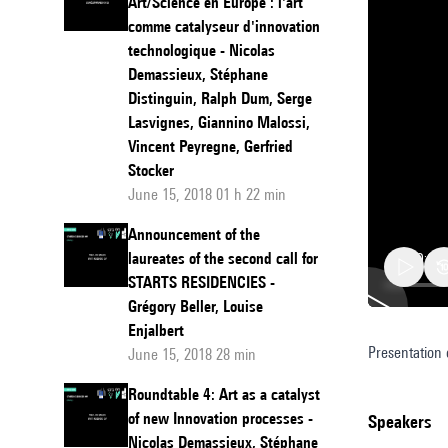
Art/Science en Europe : l'art
comme catalyseur d'innovation
technologique - Nicolas
Demassieux, Stéphane
Distinguin, Ralph Dum, Serge
Lasvignes, Giannino Malossi,
Vincent Peyregne, Gerfried
Stocker
June 15, 2018 01 h 22 min
Announcement of the
laureates of the second call for
STARTS RESIDENCIES -
Grégory Beller, Louise
Enjalbert
Presentation
Roundta
June 15, 2018 28 min
1:
Roundtable 4: Art as a catalyst
Topolog
of new Innovation processes -
speakers
Nicolas Demassieux, Stéphane
and