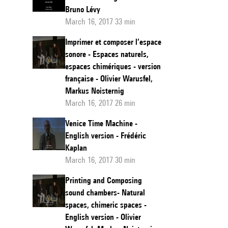
Bruno Lévy
March 16, 2017 33 min
Imprimer et composer l’espace
sonore - Espaces naturels,
espaces chimériques - version
française - Olivier Warusfel,
Markus Noisternig
March 16, 2017 26 min
Venice Time Machine -
English version - Frédéric
Kaplan
March 16, 2017 30 min
Printing and Composing
sound chambers- Natural
spaces, chimeric spaces -
English version - Olivier