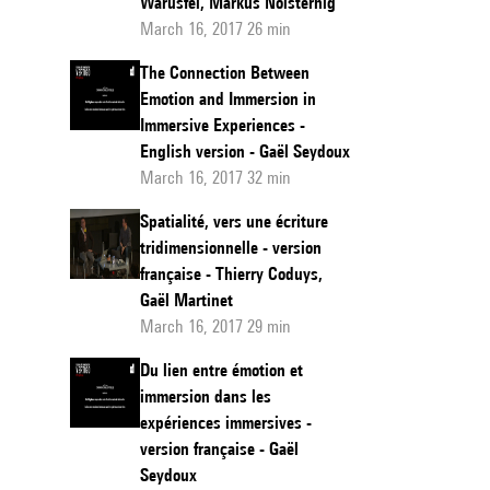
Warusfel, Markus Noisternig
March 16, 2017 26 min
The Connection Between
Emotion and Immersion in
Immersive Experiences -
English version - Gaël Seydoux
March 16, 2017 32 min
Spatialité, vers une écriture
tridimensionnelle - version
française - Thierry Coduys,
Gaël Martinet
March 16, 2017 29 min
Du lien entre émotion et
immersion dans les
expériences immersives -
version française - Gaël
Seydoux