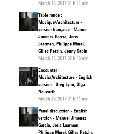
March 15, 2017 01 h 11 min
Table ronde :
Musique/Architecture -
version française - Manuel
Jimenez Garcia, Joris
Laarman, Philippe Morel,
Gilles Retsin, Jenny Sabin
March 15, 2017 02 h 46 min
Encounter :
Music/Architecture - English
version - Greg Lynn, Olga
Neuwirth
March 15, 2017 01 h 11 min
Panel discussion - English
version - Manuel Jimenez
Garcia, Joris Laarman,
Philippe Morel, Gilles Retsin,