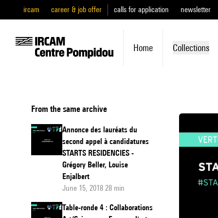
ircam
career & job offer
calls for application
newsletter
Home
Collections
From the same archive
Annonce des lauréats du
second appel à candidatures
STARTS RESIDENCIES -
Grégory Beller, Louise
Enjalbert
June 15, 2018 28 min
Table-ronde 4 : Collaborations