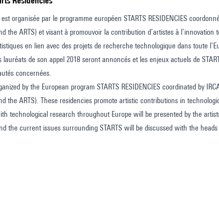
arts Residencies
 est organisée par le programme européen STARTS RESIDENCIES coordonné pa
d the ARTS) et visant à promouvoir la contribution d’artistes à l’innovatio
tistiques en lien avec des projets de recherche technologique dans toute l’
s lauréats de son appel 2018 seront annoncés et les enjeux actuels de START
utés concernées.
organized by the European program STARTS RESIDENCIES coordinated by IRCA
d the ARTS). These residencies promote artistic contributions in technological
th technological research throughout Europe will be presented by the artists
 the current issues surrounding STARTS will be discussed with the heads o