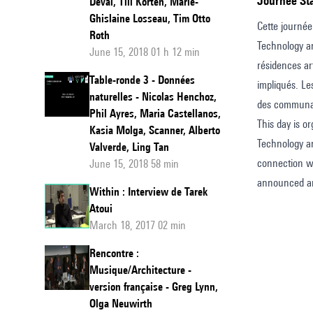
Journée St
Deval, Till Korten, Marie-
Ghislaine Losseau, Tim Otto
Cette journée
Roth
Technology an
June 15, 2018 01 h 12 min
résidences ar
Table-ronde 3 - Données
impliqués. Le
naturelles - Nicolas Henchoz,
des communa
Phil Ayres, Maria Castellanos,
This day is 
Kasia Molga, Scanner, Alberto
Technology an
Valverde, Ling Tan
connection wi
June 15, 2018 58 min
announced and
Within : Interview de Tarek
Atoui
March 18, 2017 02 min
Rencontre :
Musique/Architecture -
version française - Greg Lynn,
Olga Neuwirth