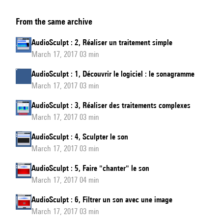
AudioSculpt
From the same archive
:
8,
AudioSculpt : 2, Réaliser un traitement simple
Explorer
March 17, 2017 03 min
le
AudioSculpt : 1, Découvrir le logiciel : le sonagramme
spectre,
March 17, 2017 03 min
comprendre
l'importance
AudioSculpt : 3, Réaliser des traitements complexes
March 17, 2017 03 min
du
paramétrage
AudioSculpt : 4, Sculpter le son
March 17, 2017 03 min
AudioSculpt : 5, Faire "chanter" le son
March 17, 2017 04 min
AudioSculpt : 6, Filtrer un son avec une image
March 17, 2017 03 min