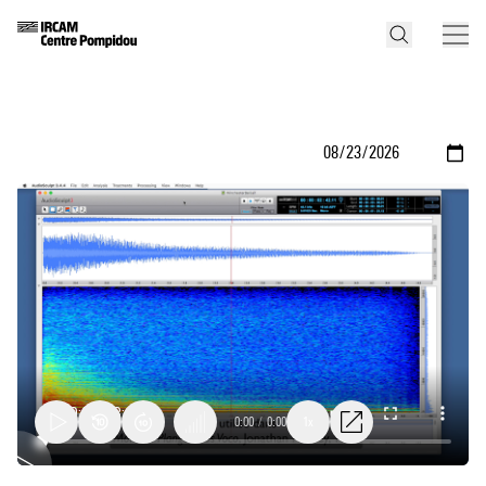
0:00
/
0:00
1x