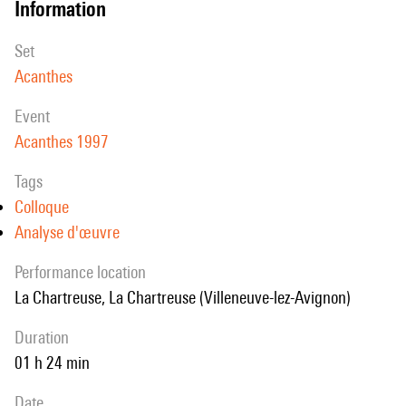
information
set
Acanthes
event
Acanthes 1997
Tags
Colloque
Analyse d'œuvre
performance location
La Chartreuse, La Chartreuse (Villeneuve-lez-Avignon)
duration
01 h 24 min
date