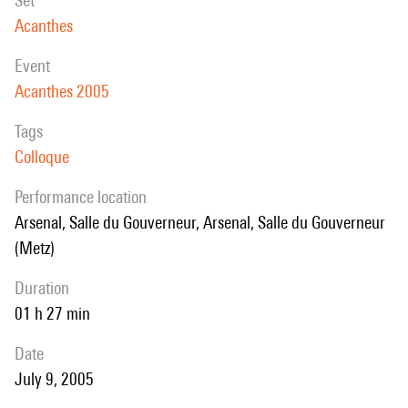
set
Acanthes
event
Acanthes 2005
Tags
Colloque
performance location
Arsenal, Salle du Gouverneur, Arsenal, Salle du Gouverneur
(Metz)
duration
01 h 27 min
date
July 9, 2005