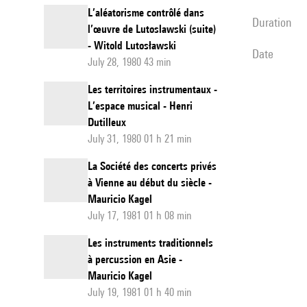
L’aléatorisme contrôlé dans
duration
l’œuvre de Lutoslawski (suite)
- Witold Lutosławski
date
July 28, 1980 43 min
Les territoires instrumentaux -
L’espace musical - Henri
Dutilleux
July 31, 1980 01 h 21 min
La Société des concerts privés
à Vienne au début du siècle -
Mauricio Kagel
July 17, 1981 01 h 08 min
Les instruments traditionnels
à percussion en Asie -
Mauricio Kagel
July 19, 1981 01 h 40 min