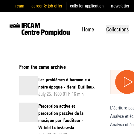
ircam
career & job offer
calls for application
newsletter
Home
Collections
From the same archive
Les problèmes d’harmonie à
notre époque - Henri Dutilleux
July 25, 1980 01 h 16 min
Perception active et
L’écriture po
perception passive de la
Analyse et éc
musique par l’auditeur -
Analyse et éc
Witold Lutosławski