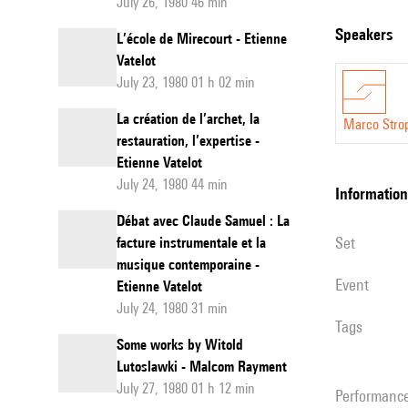
July 26, 1980 46 min
speakers
L’école de Mirecourt - Etienne
Vatelot
July 23, 1980 01 h 02 min
La création de l’archet, la
Marco Stro
restauration, l’expertise -
Etienne Vatelot
July 24, 1980 44 min
information
Débat avec Claude Samuel : La
set
facture instrumentale et la
musique contemporaine -
event
Etienne Vatelot
July 24, 1980 31 min
Tags
Some works by Witold
Lutoslawki - Malcom Rayment
July 27, 1980 01 h 12 min
performanc