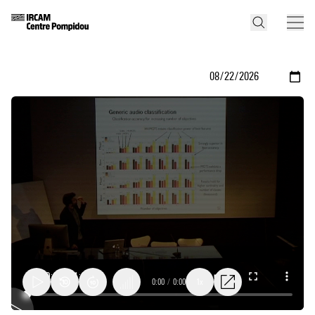
0:00
/
0:00
1x