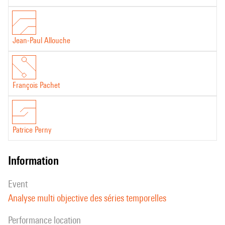
évaluation exhaustive et approfondie de notre nouvelle approche et
démontrons sa supériorité sur un large ensemble de données. Nous
montrons en outre plusieurs applications permettant d’étudier de
Jean-Paul Allouche
manière plus détaillée les forces et faiblesses de notre proposition.
François Pachet
Patrice Perny
information
event
Analyse multi objective des séries temporelles
performance location