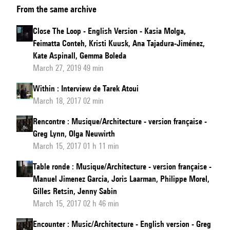
From the same archive
The
Loop
Close The Loop - English Version - Kasia Molga,
-
Feimatta Conteh, Kristi Kuusk, Ana Tajadura-Jiménez,
Version
Kate Aspinall, Gemma Boleda
française
March 27, 2019 49 min
Within : Interview de Tarek Atoui
March 18, 2017 02 min
Rencontre : Musique/Architecture - version française -
Greg Lynn, Olga Neuwirth
March 15, 2017 01 h 11 min
Table ronde : Musique/Architecture - version française -
Manuel Jimenez Garcia, Joris Laarman, Philippe Morel,
Gilles Retsin, Jenny Sabin
March 15, 2017 02 h 46 min
Encounter : Music/Architecture - English version - Greg