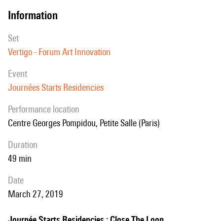
information
set
Vertigo - Forum Art Innovation
event
Journées Starts Residencies
performance location
Centre Georges Pompidou, Petite Salle (Paris)
duration
49 min
date
March 27, 2019
Journée Starts Residencies : Close The Loop