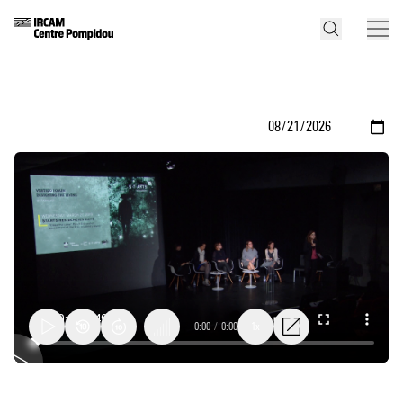
0:00
/
0:00
1x
Close