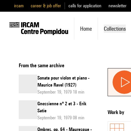
ircam
career & job offer
calls for application
newsletter
Home
Collections
From the same archive
Sonate pour violon et piano -
Maurice Ravel (1927)
September 19, 1979 18 min
Gnossienne n° 2 et 3 - Erik
Satie
Work by
September 19, 1979 08 min
Ombres, op. 64 - Mauresque -