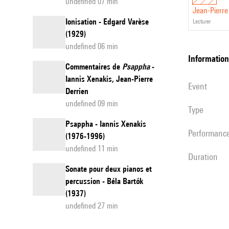
undefined 07 min
Jean-Pierre
Ionisation - Edgard Varèse
lecturer
(1929)
undefined 06 min
information
Commentaires de
Psappha
-
Iannis Xenakis, Jean-Pierre
event
Derrien
undefined 09 min
Type
Psappha - Iannis Xenakis
performanc
(1976-1996)
undefined 11 min
duration
Sonate pour deux pianos et
percussion - Béla Bartók
(1937)
undefined 27 min