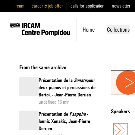
ircam
career & job offer
calls for application
newsletter
Home
Collections
From the same archive
Présentation de la
Sonate
pour
deux pianos et percussions de
Bartok - Jean-Pierre Derrien
undefined 16 min
speakers
Présentation de
Psappha
-
Iannis Xenakis, Jean-Pierre
Derrien