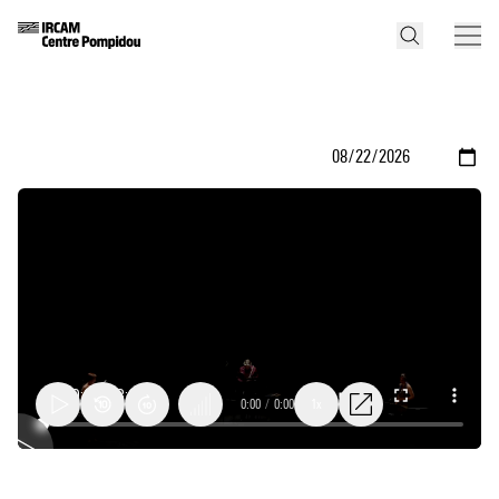
0:00
/
0:00
1x
Jardin