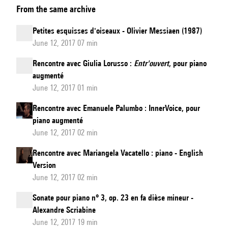
From the same archive
d'Éden
Petites esquisses d'oiseaux - Olivier Messiaen (1987)
June 12, 2017 07 min
Rencontre avec Giulia Lorusso :
Entr'ouvert
, pour piano
augmenté
June 12, 2017 01 min
Rencontre avec Emanuele Palumbo : InnerVoice, pour
piano augmenté
June 12, 2017 02 min
Rencontre avec Mariangela Vacatello : piano - English
Version
June 12, 2017 02 min
Sonate pour piano n° 3, op. 23 en fa dièse mineur -
Alexandre Scriabine
June 12, 2017 19 min