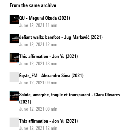
From the same archive
Perfect
anti-
QU - Megumi Okuda (2021)
object
June 12, 2021 11 min
(…
defiant walks barefoot - Jug Marković (2021)
a
June 12, 2021 12 min
silent
agent…)
This affirmation - Jon Yu (2021)
June 12, 2021 13 min
Éqstr_FM - Alexandru Sima (2021)
June 12, 2021 09 min
Solide, amorphe, fragile et transparent - Clara Olivares
(2021)
June 12, 2021 08 min
This affirmation - Jon Yu (2021)
June 12, 2021 12 min