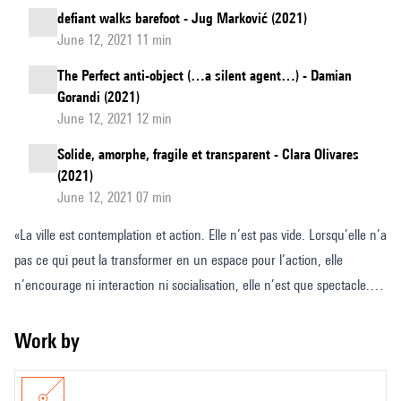
defiant walks barefoot - Jug Marković (2021)
June 12, 2021 11 min
The Perfect anti-object (…a silent agent…) - Damian
Gorandi (2021)
June 12, 2021 12 min
Solide, amorphe, fragile et transparent - Clara Olivares
(2021)
June 12, 2021 07 min
«La ville est contemplation et action. Elle n’est pas vide. Lorsqu’elle n’a
pas ce qui peut la transformer en un espace pour l’action, elle
n’encourage ni interaction ni socialisation, elle n’est que spectacle. »
Nadia Mayorquín.
Cette pièce naît d’une réflexion et d’une observation de nos villes. Du
Work by
développement urbain et de son inclination croissante pour les
architectures hostiles en guise de pensée de l’urbanisme. Si nous