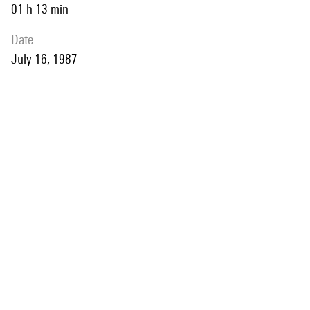
01 h 13 min
date
July 16, 1987