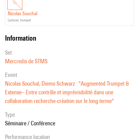
où l'environnement acoustique devient moins prévisible et plus un
d'explorer les moyens, dans le domaine du traitement de l'image,
Nicolas Souchal
partenaire d'improvisation.
d'établir des liens significatifs entre les descripteurs d'images et les
lecturer, trumpet
Article à venir, présenté aux JIM 2025:
descripteurs de sons.
Nicolas Souchal, Diemo
Schwarz, Acoustic Augmentation of the Trumpet — Navigating Control
information
and Unpredictability in a Long Term Research–Creation Collaboration
.
set
Mercredis de STMS
event
Nicolas Souchal, Diemo Schwarz : "Augmented Trumpet &
Extense– Entre contrôle et imprévisibilité dans une
collaboration recherche-création sur le long terme"
Type
Séminaire / Conférence
performance location