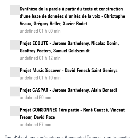
Synthèse de la parole à partir du texte et construction
d'une base de données d'unités de la voix - Christophe
Veaux, Grégory Beller, Xavier Rodet
undefined 01 h 00 min
Projet ECOUTE - Jerome Barthelemy, Nicolas Donin,
Geoffroy Peeters, Samuel Goldszmidt
undefined 01 h 12 min
Projet MusicDiscover - David Fenech Saint Genieys
undefined 01 h 10 min
Projet CASPAR - Jerome Barthelemy, Alain Bonardi
undefined 50 min
Projet CONSONNES 1ère partie - René Caussé, Vincent
Freour, David Roze
undefined 57 min
Tout d'abord, nous présenterons Augmented Trumpet, une trompette