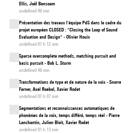
Ellis, Joël Bensoam
le
undefined 49 min
long
terme
Présentation des travaux l'équipe PdS dans le cadre du
projet européen CLOSED : "Closing the Loop of Sound
Evaluation and Design" - Olivier Houix
undefined 01 h 12 min
Sparse overcomplete methods, matching pursuit and
basis pursuit - Bob L. Sturm
undefined 48 min
Transformations de type et de nature de la voix - Snorre
Farner, Axel Roebel, Xavier Rodet
undefined 01 h 07 min
Segmentations et reconnaissances automatiques de
phonèmes de la voix, temps différé, temps réel - Pierre
Lanchantin, Julien Bloit, Xavier Rodet
undefined 01 h 13 min