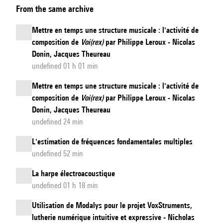
From the same archive
Audio–
Visuelle
Mettre en temps une structure musicale : l'activité de
de
composition de
Voi(rex)
par Philippe Leroux - Nicolas
la
Donin, Jacques Theureau
Trompette
undefined 01 h 01 min
:
Mettre en temps une structure musicale : l'activité de
Entre
composition de
Voi(rex)
par Philippe Leroux - Nicolas
contrôle
Donin, Jacques Theureau
et
undefined 24 min
imprévisibilité
L'estimation de fréquences fondamentales multiples
dans
undefined 52 min
une
La harpe électroacoustique
collaboration
undefined 01 h 18 min
recherche-
création
Utilisation de Modalys pour le projet VoxStruments,
lutherie numérique intuitive et expressive - Nicholas
sur