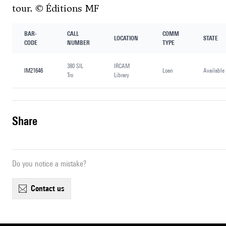
tour. © Éditions MF
BAR-
CALL
COMM
LOCATION
STATE
CODE
NUMBER
TYPE
380 SIL
IRCAM
IM21646
Loan
Available
Tro
Library
share
Do you notice a mistake?
contact us