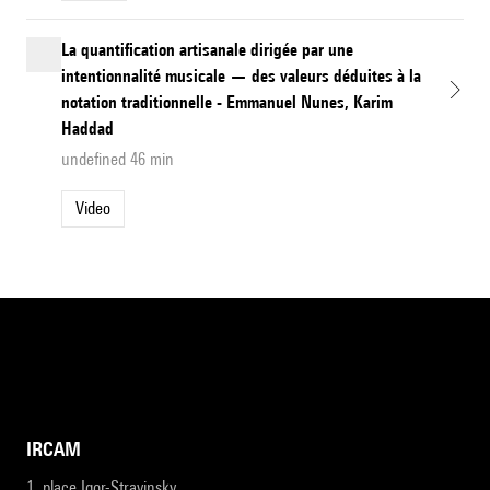
La quantification artisanale dirigée par une
intentionnalité musicale — des valeurs déduites à la
notation traditionnelle - Emmanuel Nunes, Karim
Haddad
undefined 46 min
Video
IRCAM
1, place Igor-Stravinsky