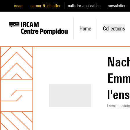
ircam
career & job offer
calls for application
newsletter
Home
Collections
Nach
Emma
l'en
Event contai