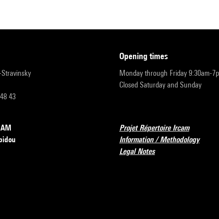
opening times
r-Stravinsky
Monday through Friday 9:30am-7
Closed Saturday and Sunday
 48 43
RCAM
Projet Répertoire Ircam
pidou
Information / Methodology
Legal Notes