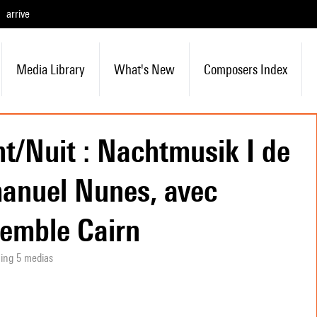
arrive
Media Library
What's New
Composers Index
t/Nuit : Nachtmusik I de
nuel Nunes, avec
semble Cairn
ning 5 medias