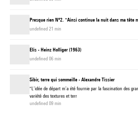
Presque rien N°2. "Ainsi continue la nuit dans ma tête m
undefined 21 min
Elis - Heinz Holliger (1963)
undefined 06 min
Sibir, terre qui sommeille - Alexandre Tissier
"L’idée de départ m’a été fournie par la fascination des gran
variété des textures et terr
undefined 09 min