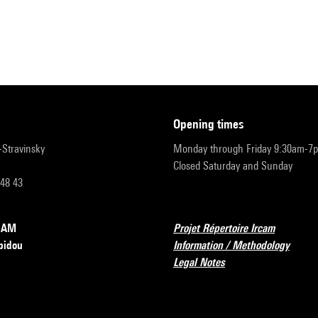
opening times
r-Stravinsky
Monday through Friday 9:30am-7
Closed Saturday and Sunday
 48 43
RCAM
Projet Répertoire Ircam
pidou
Information / Methodology
Legal Notes