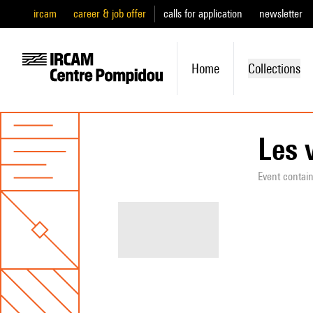
ircam
career & job offer
calls for application
newsletter
Home
Collections
Les 
Event contai