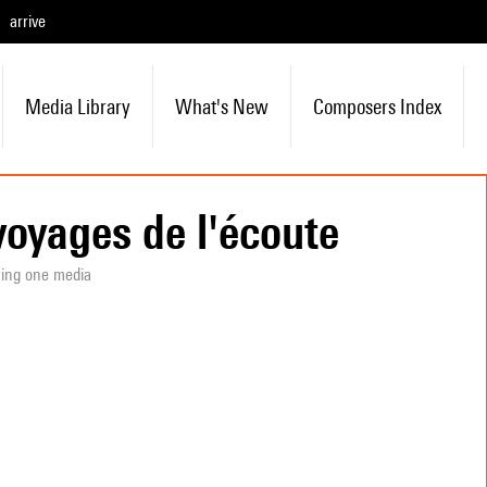
arrive
Media Library
What's New
Composers Index
voyages de l'écoute
ning one media