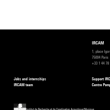
IRCAM
1, place Igo
75004 Paris
+33 1 44 78
Jobs and internships
Support I
IRCAM team
Centre Pom
Institut de Recherche et de Coordination Acoustique/Musique