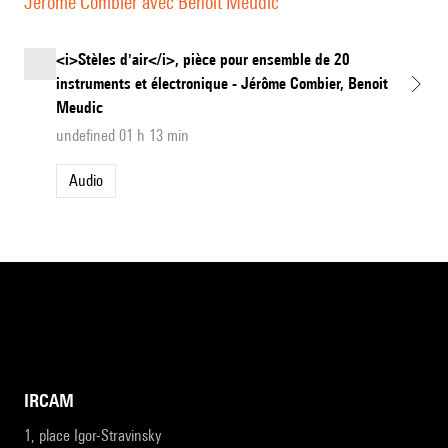
Jérôme Combier avec Benoit Meudic
<i>Stèles d'air</i>, pièce pour ensemble de 20
instruments et électronique - Jérôme Combier, Benoit
Meudic
undefined 01 h 13 min
Audio
IRCAM
1, place Igor-Stravinsky