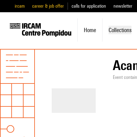
ircam
career & job offer
calls for application
newsletter
Home
Collections
Acan
Event contai