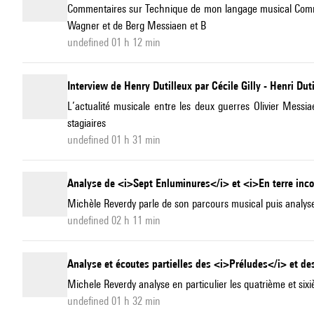
Commentaires sur Technique de mon langage musical Commenta
Wagner et de Berg Messiaen et B
undefined 01 h 12 min
Interview de Henry Dutilleux par Cécile Gilly - Henri Dut
L’actualité musicale entre les deux guerres Olivier Mess
stagiaires
undefined 01 h 31 min
Analyse de <i>Sept Enluminures</i> et <i>En terre inc
Michèle Reverdy parle de son parcours musical puis analys
undefined 02 h 11 min
Analyse et écoutes partielles des <i>Préludes</i> et d
Michele Reverdy analyse en particulier les quatrième et six
undefined 01 h 32 min