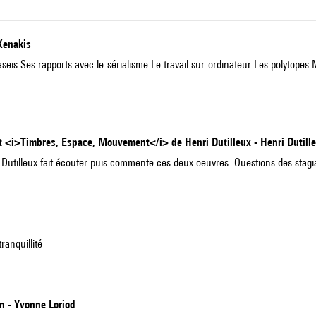
Xenakis
is Ses rapports avec le sérialisme Le travail sur ordinateur Les polytopes 
t <i>Timbres, Espace, Mouvement</i> de Henri Dutilleux - Henri Dutill
utilleux fait écouter puis commente ces deux oeuvres. Questions des stagia
ranquillité
n - Yvonne Loriod