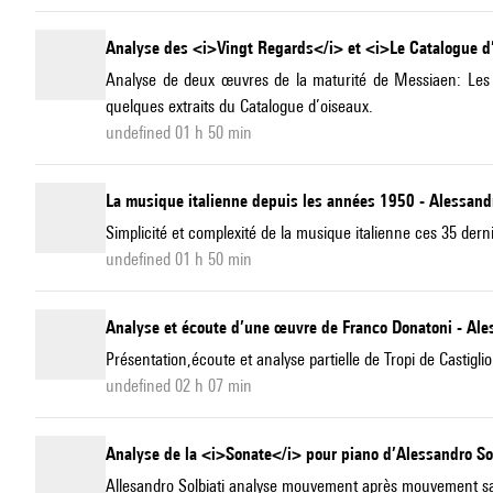
Analyse des <i>Vingt Regards</i> et <i>Le Catalogue d
Analyse de deux œuvres de la maturité de Messiaen: Les 2
quelques extraits du Catalogue d’oiseaux.
undefined 01 h 50 min
La musique italienne depuis les années 1950 - Alessandr
Simplicité et complexité de la musique italienne ces 35 der
undefined 01 h 50 min
Analyse et écoute d’une œuvre de Franco Donatoni - Ales
Présentation,écoute et analyse partielle de Tropi de Casti
undefined 02 h 07 min
Analyse de la <i>Sonate</i> pour piano d’Alessandro Sol
Allesandro Solbiati analyse mouvement après mouvement s