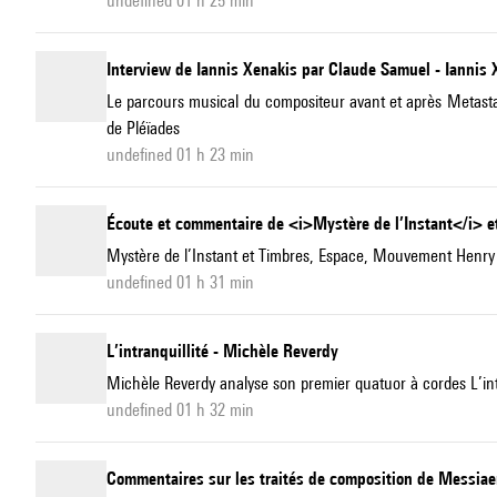
undefined 01 h 25 min
Interview de Iannis Xenakis par Claude Samuel - Iannis 
Le parcours musical du compositeur avant et après Metastase
de Pléïades
undefined 01 h 23 min
Écoute et commentaire de <i>Mystère de l’Instant</i> e
Mystère de l’Instant et Timbres, Espace, Mouvement Henry D
undefined 01 h 31 min
L’intranquillité - Michèle Reverdy
Michèle Reverdy analyse son premier quatuor à cordes L’int
undefined 01 h 32 min
Commentaires sur les traités de composition de Messiae