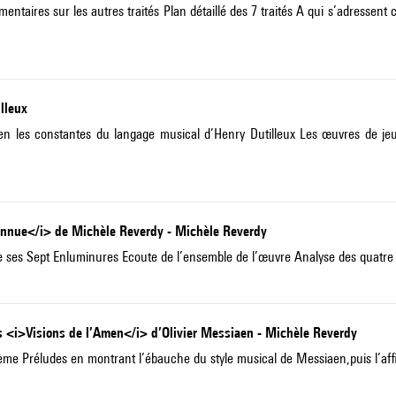
ires sur les autres traités Plan détaillé des 7 traités A qui s’adressent 
illeux
iaen les constantes du langage musical d’Henry Dutilleux Les œuvres de j
onnue</i> de Michèle Reverdy - Michèle Reverdy
e ses Sept Enluminures Ecoute de l’ensemble de l’œuvre Analyse des quatre
es <i>Visions de l’Amen</i> d’Olivier Messiaen - Michèle Reverdy
ième Préludes en montrant l’ébauche du style musical de Messiaen,puis l’aff