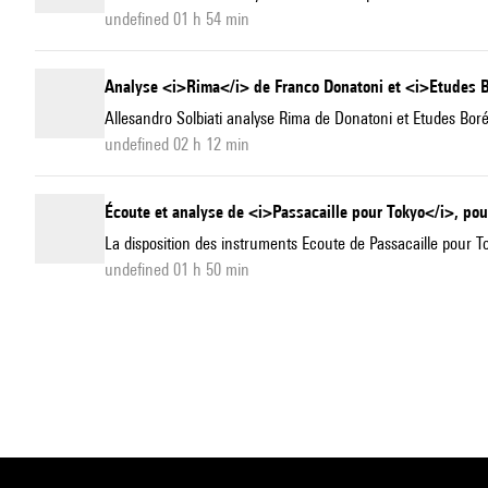
undefined 01 h 54 min
Analyse <i>Rima</i> de Franco Donatoni et <i>Etudes Bo
Allesandro Solbiati analyse Rima de Donatoni et Etudes Boré
undefined 02 h 12 min
Écoute et analyse de <i>Passacaille pour Tokyo</i>, po
La disposition des instruments Ecoute de Passacaille pour 
undefined 01 h 50 min