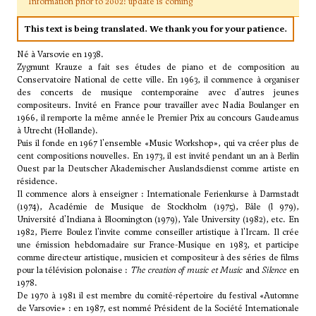
Information prior to 2002: update is coming
This text is being translated. We thank you for your patience.
Né à Varsovie en 1938.
Zygmunt Krauze a fait ses études de piano et de composition au
Conservatoire National de cette ville. En 1963, il commence à organiser
des concerts de musique contemporaine avec d'autres jeunes
compositeurs. Invité en France pour travailler avec
Nadia Boulanger
en
1966, il remporte la même année le Premier Prix au concours Gaudeamus
à Utrecht (Hollande).
Puis il fonde en 1967 l'ensemble «Music Workshop», qui va créer plus de
cent compositions nouvelles. En 1973, il est invité pendant un an à Berlin
Ouest par la Deutscher Akademischer Auslandsdienst comme artiste en
résidence.
Il commence alors à enseigner : Internationale Ferienkurse à Darmstadt
(1974), Académie de Musique de Stockholm (1975), Bâle (l 979),
Université d'Indiana à Bloomington (1979), Yale University (1982), etc. En
1982, Pierre Boulez l'invite comme conseiller artistique à l'Ircam. Il crée
une émission hebdomadaire sur France-Musique en 1983, et participe
comme directeur artistique, musicien et compositeur à des séries de films
pour la télévision polonaise :
The creation of music et Music
and
Silence
en
1978.
De 1970 à 1981 il est membre du comité-répertoire du festival «Automne
de Varsovie» : en 1987, est nommé Président de la Société Internationale