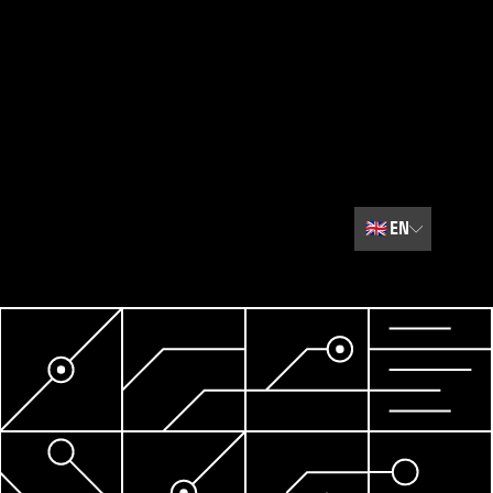
🇬🇧
EN