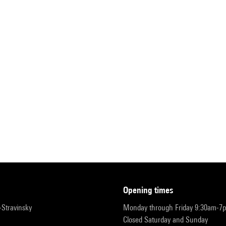
opening times
r-Stravinsky
Monday through Friday 9:30am-7
Closed Saturday and Sunday