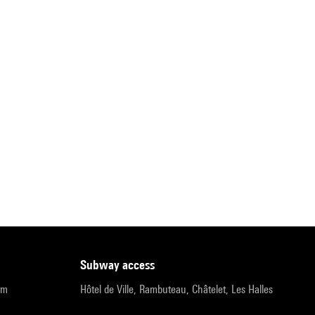
subway access
pm
Hôtel de Ville, Rambuteau, Châtelet, Les Halles