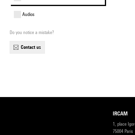
audios
Do you notice a mistake?
contact us
IRCAM
1, place Igo
75004 Paris