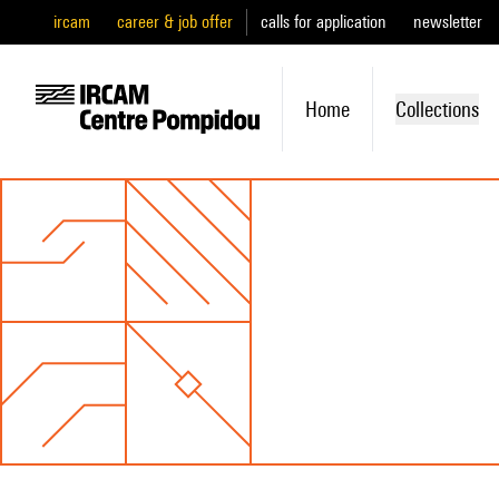
ircam
career & job offer
calls for application
newsletter
Home
Collections