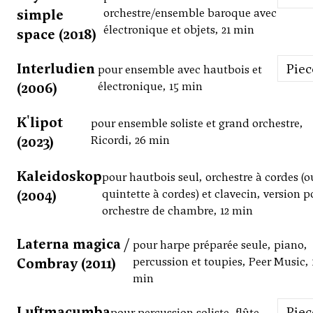
simple
orchestre/ensemble baroque avec
électronique et objets, 21 min
space (2018)
Interludien
Pie
pour ensemble avec hautbois et
(2006)
électronique, 15 min
K'lipot
pour ensemble soliste et grand orchestre,
(2023)
Ricordi, 26 min
Kaleidoskop
pour hautbois seul, orchestre à cordes (o
(2004)
quintette à cordes) et clavecin, version p
orchestre de chambre, 12 min
Laterna magica /
pour harpe préparée seule, piano,
Combray (2011)
percussion et toupies, Peer Music, 
min
Luftmacumba
Pie
pour percussion soliste, flûte