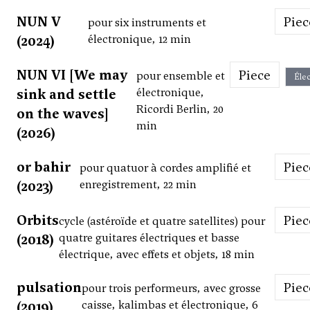
NUN V
Pie
pour six instruments et
(2024)
électronique, 12 min
NUN VI [We may
Piece
pour ensemble et
Élec
sink and settle
électronique,
Ricordi Berlin, 20
on the waves]
min
(2026)
or bahir
Pie
pour quatuor à cordes amplifié et
(2023)
enregistrement, 22 min
Orbits
Pie
cycle (astéroïde et quatre satellites) pour
(2018)
quatre guitares électriques et basse
électrique, avec effets et objets, 18 min
pulsation
Pie
pour trois performeurs, avec grosse
(2019)
caisse, kalimbas et électronique, 6