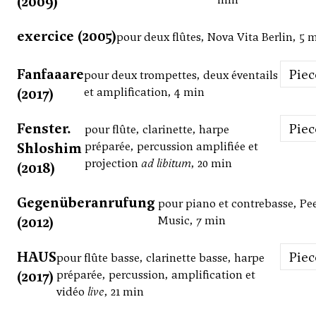
(2009)
exercice (2005)
pour deux flûtes, Nova Vita Berlin, 5 
Fanfaaare
Pie
pour deux trompettes, deux éventails
(2017)
et amplification, 4 min
Fenster.
Pie
pour flûte, clarinette, harpe
Shloshim
préparée, percussion amplifiée et
projection
ad libitum
, 20 min
(2018)
Gegenüberanrufung
pour piano et contrebasse, Pe
(2012)
Music, 7 min
HAUS
Pie
pour flûte basse, clarinette basse, harpe
(2017)
préparée, percussion, amplification et
vidéo
live
, 21 min