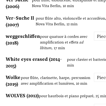
pour flûte, violoncelle, vibraphone et harp
(2006)
Nova Vita Berlin, 10 min
Ver–Suche II
pour flûte alto, violoncelle et accordéon
(2007)
Nova Vita Berlin, 12 min
weggeschliffen
Pie
pour quatuor à cordes avec
(2018)
amplification et effets
ad
libitum
, 17 min
White eyes erased (2014-
pour clavier et batterie
2015)
min
Wolke
Pie
pour flûte, clarinette, harpe, percussion
(2019)
avec amplification et lumières, 10 min
WOLVES (2012)
pour hautbois et piano préparé, 25 mi