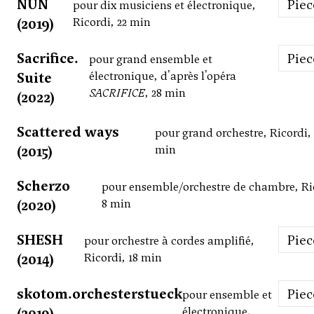
NUN
Pie
pour dix musiciens et électronique,
(2019)
Ricordi, 22 min
Sacrifice.
Pie
pour grand ensemble et
Suite
électronique, d'après l'opéra
SACRIFICE
, 28 min
(2022)
Scattered ways
pour grand orchestre, Ricordi, 
(2015)
min
Scherzo
pour ensemble/orchestre de chambre, Ri
(2020)
8 min
SHESH
Pie
pour orchestre à cordes amplifié,
(2014)
Ricordi, 18 min
skotom.orchesterstueck
Pie
pour ensemble et
(2019)
électronique,