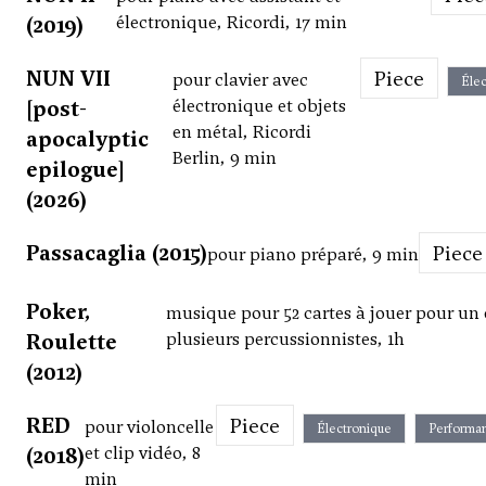
(2019)
électronique, Ricordi, 17 min
NUN VII
Piece
pour clavier avec
Élec
[post-
électronique et objets
en métal, Ricordi
apocalyptic
Berlin, 9 min
epilogue]
(2026)
Passacaglia (2015)
Piece
pour piano préparé, 9 min
Poker,
musique pour 52 cartes à jouer pour un
Roulette
plusieurs percussionnistes, 1h
(2012)
RED
Piece
pour violoncelle
Électronique
Performa
(2018)
et clip vidéo, 8
min