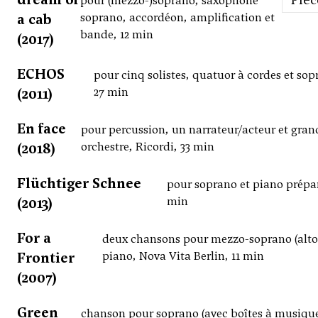
pour (mezzo-)soprano, saxophone
a cab
soprano, accordéon, amplification et
bande, 12 min
(2017)
ECHOS
pour cinq solistes, quatuor à cordes et sop
(2011)
27 min
En face
pour percussion, un narrateur/acteur et gran
(2018)
orchestre, Ricordi, 33 min
Flüchtiger Schnee
pour soprano et piano prépar
(2013)
min
For a
deux chansons pour mezzo-soprano (alto)
Frontier
piano, Nova Vita Berlin, 11 min
(2007)
Green
chanson pour soprano (avec boîtes à musique