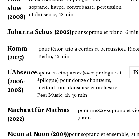
slow
soprano, harpe, contrebasse, percussion
et danseuse, 12 min
(2008)
Johanna Sebus (2002)
pour soprano et piano, 6 min
Komm
pour ténor, trio à cordes et percussion, Rico
(2025)
Berlin, 12 min
L'Absence
P
opéra en cinq actes (avec prologue et
(2006-
épilogue) pour douze chanteurs,
récitant, une danseuse et orchestre,
2008)
Peer Music, 1h 40 min
Machaut für Mathias
pour mezzo-soprano et vio
(2022)
7 min
Moon at Noon (2009)
pour soprano et ensemble, 21 