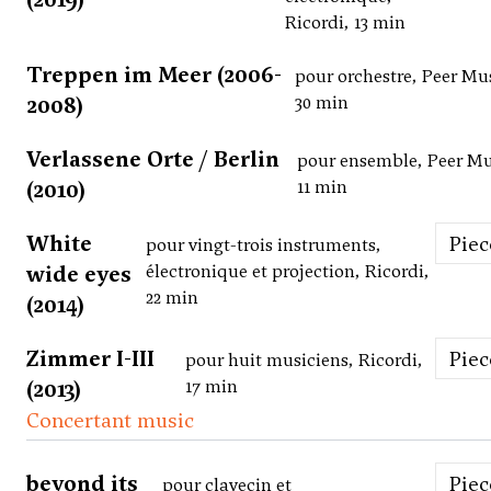
Ricordi, 13 min
Treppen im Meer (2006-
pour orchestre, Peer Mu
2008)
30 min
Verlassene Orte / Berlin
pour ensemble, Peer Mu
(2010)
11 min
White
Pie
pour vingt-trois instruments,
wide eyes
électronique et projection, Ricordi,
22 min
(2014)
Zimmer I-III
Pie
pour huit musiciens, Ricordi,
(2013)
17 min
Concertant music
beyond its
Pie
pour clavecin et