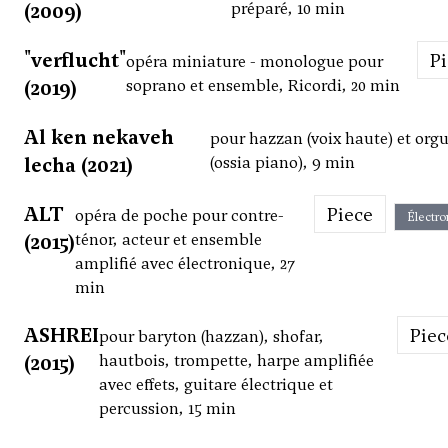
(2009)
préparé, 10 min
"verflucht"
P
opéra miniature - monologue pour
(2019)
soprano et ensemble, Ricordi, 20 min
Al ken nekaveh
pour hazzan (voix haute) et org
lecha (2021)
(ossia piano), 9 min
ALT
Piece
opéra de poche pour contre-
Électro
(2015)
ténor, acteur et ensemble
amplifié avec électronique, 27
min
ASHREI
Pie
pour baryton (hazzan), shofar,
(2015)
hautbois, trompette, harpe amplifiée
avec effets, guitare électrique et
percussion, 15 min