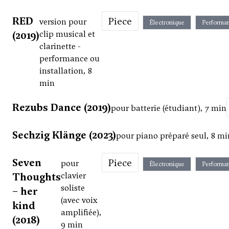
RED
Piece
version pour
Électronique
Performa
(2019)
clip musical et
clarinette -
performance ou
installation, 8
min
Rezubs Dance (2019)
pour batterie (étudiant), 7 min
Sechzig Klänge (2023)
pour piano préparé seul, 8 mi
Seven
Piece
pour
Électronique
Performa
Thoughts
clavier
soliste
– her
(avec voix
kind
amplifiée),
(2018)
9 min