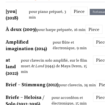
[you]
Piece
pour piano préparé, 3
Performa
(2018)
min
À deux (2009)
Piece
pour harpe préparée, 16 min
Amplified
Pie
pour flûte et
imagination (2014)
électronique, 9 min
at
Pie
pour clavecin solo amplifié, sur le film
land
muet
At Land
(1944) de Maya Deren, 15
min
(2022)
Brief – Stimmung (2012)
Pi
pour clavecin, 24 min
Briefe – Heloisa /
Pie
pour accordéon et
Solo (2012-2016)
électronique, 15 min