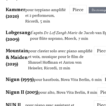
Kammer
Piece
pour toypiano amplifié
Électroniq
(2020)
et 2 performeurs,
Ricordi, 5 min
Lobgesang
d'après
De Lof-Zangh Marie
de Jacob van E
(2009)
pour flûte soprano, Moeck, 7 min
Mountain
Pie
pour clavier solo avec piano amplifié
& Maiden
et voix, musique pour le film de
Shmuel Hoffman et Anton von
(2019)
Heiseler, Ricordi, 22 min
Nigun (1999)
pour hautbois, Nova Vita Berlin, 6 min
Nigun II (2003)
P
pour alto, Nova Vita Berlin, 8 min
NUN II
Pie
pour piano avec assistant et