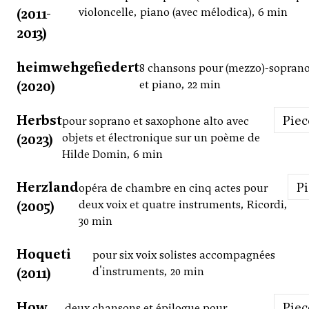
(2011-
violoncelle, piano (avec mélodica), 6 min
2013)
heimwehgefiedert
8 chansons pour (mezzo)-soprano
(2020)
et piano, 22 min
Herbst
Pie
pour soprano et saxophone alto avec
(2023)
objets et électronique sur un poème de
Hilde Domin, 6 min
Herzland
P
opéra de chambre en cinq actes pour
(2005)
deux voix et quatre instruments, Ricordi,
30 min
Hoqueti
pour six voix solistes accompagnées
(2011)
d'instruments, 20 min
How
Pie
deux chansons et épilogue pour