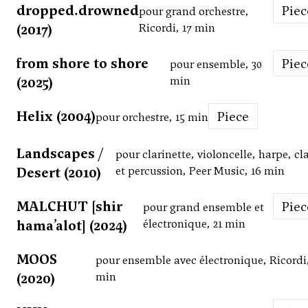
dropped.drowned
Pie
pour grand orchestre,
(2017)
Ricordi, 17 min
from shore to shore
Pie
pour ensemble, 30
(2025)
min
Helix (2004)
Piece
pour orchestre, 15 min
Landscapes /
pour clarinette, violoncelle, harpe, cl
Desert (2010)
et percussion, Peer Music, 16 min
MALCHUT [shir
Pie
pour grand ensemble et
hama’alot] (2024)
électronique, 21 min
MOOS
pour ensemble avec électronique, Ricordi,
(2020)
min