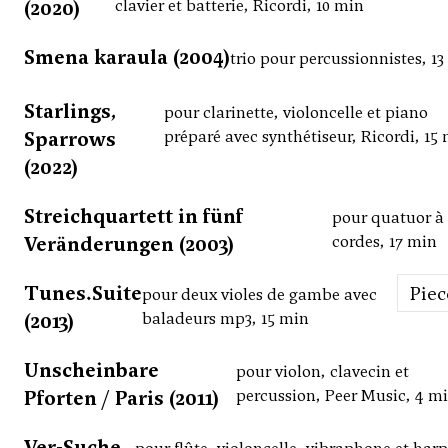
(2020)
clavier et batterie, Ricordi, 10 min
Smena karaula (2004)
trio pour percussionnistes, 1
Starlings,
pour clarinette, violoncelle et piano
Sparrows
préparé avec synthétiseur, Ricordi, 15
(2022)
Streichquartett in fünf
pour quatuor à
Veränderungen (2003)
cordes, 17 min
Tunes.Suite
Pie
pour deux violes de gambe avec
(2013)
baladeurs mp3, 15 min
Unscheinbare
pour violon, clavecin et
Pforten / Paris (2011)
percussion, Peer Music, 4 m
Ver-Suche