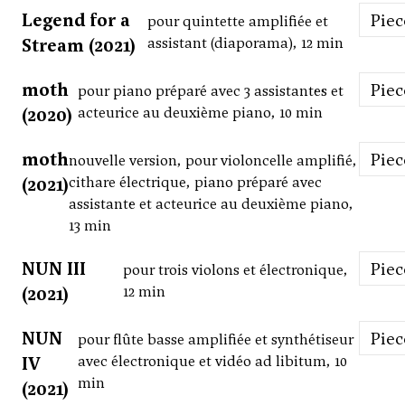
Legend for a
Pie
pour quintette amplifiée et
Stream (2021)
assistant (diaporama), 12 min
moth
Pie
pour piano préparé avec 3 assistant·e·s et
(2020)
acteur·ice au deuxième piano, 10 min
moth
Pie
nouvelle version, pour violoncelle amplifié,
(2021)
cithare électrique, piano préparé avec
assistant·e et acteur·ice au deuxième piano,
13 min
NUN III
Pie
pour trois violons et électronique,
(2021)
12 min
NUN
Pie
pour flûte basse amplifiée et synthétiseur
IV
avec électronique et vidéo ad libitum, 10
min
(2021)