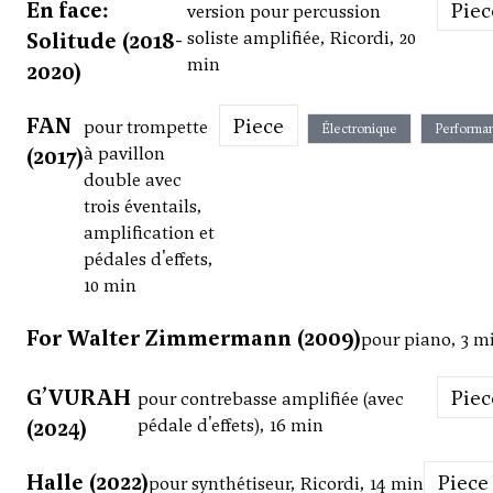
En face:
Pie
version pour percussion
Solitude (2018-
soliste amplifiée, Ricordi, 20
min
2020)
FAN
Piece
pour trompette
Électronique
Performa
(2017)
à pavillon
double avec
trois éventails,
amplification et
pédales d'effets,
10 min
For Walter Zimmermann (2009)
pour piano, 3 m
G’VURAH
Pie
pour contrebasse amplifiée (avec
(2024)
pédale d'effets), 16 min
Halle (2022)
Piece
pour synthétiseur, Ricordi, 14 min