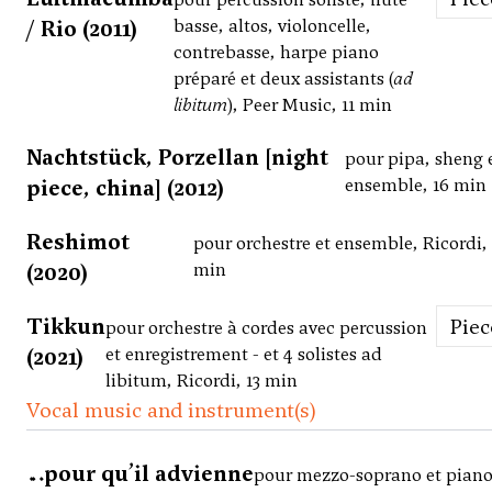
/ Rio (2011)
basse, altos, violoncelle,
contrebasse, harpe piano
préparé et deux assistants (
ad
libitum
), Peer Music, 11 min
Nachtstück, Porzellan [night
pour pipa, sheng 
piece, china] (2012)
ensemble, 16 min
Reshimot
pour orchestre et ensemble, Ricordi, 
(2020)
min
Tikkun
Pie
pour orchestre à cordes avec percussion
(2021)
et enregistrement - et 4 solistes ad
libitum, Ricordi, 13 min
Vocal music and instrument(s)
…pour qu’il advienne
pour mezzo-soprano et pian