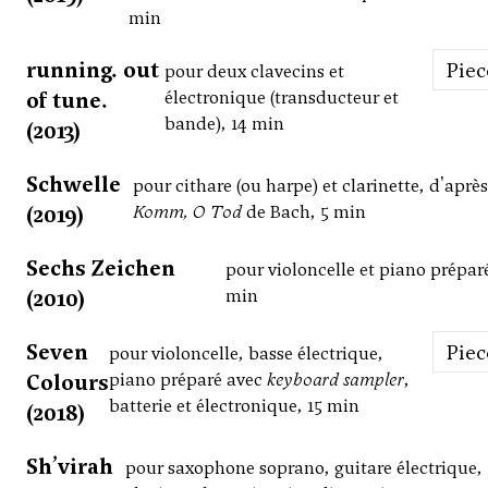
min
running. out
Pie
pour deux clavecins et
of tune.
électronique (transducteur et
bande), 14 min
(2013)
Schwelle
pour cithare (ou harpe) et clarinette, d'après
(2019)
Komm, O Tod
de Bach, 5 min
Sechs Zeichen
pour violoncelle et piano préparé
(2010)
min
Seven
Pie
pour violoncelle, basse électrique,
Colours
piano préparé avec
keyboard sampler
,
batterie et électronique, 15 min
(2018)
Sh’virah
pour saxophone soprano, guitare électrique,