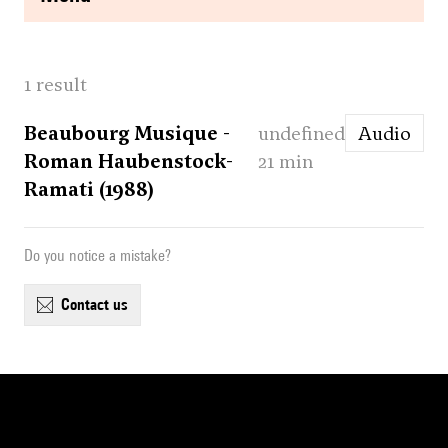
1 result
Beaubourg Musique -
undefined
Audio
Roman Haubenstock-
21 min
Ramati (1988)
Do you notice a mistake?
contact us