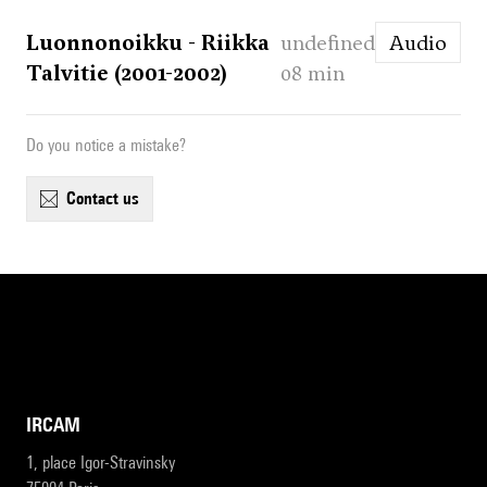
Luonnonoikku - Riikka
undefined
Audio
Talvitie (2001-2002)
08 min
Do you notice a mistake?
contact us
IRCAM
1, place Igor-Stravinsky