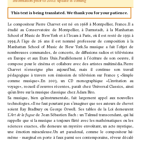
Information prior to 2002: update is coming
This text is being translated. We thank you for your patience.
Le compositeur Pierre Charvet est né en 1968 à Montpellier, France.Il a
étudié au Conservatoire de Montpellier, à Darmstadt, à la Manhattan
School of Music de New York et à l'Ircam à Paris, où il est resté de 1991 à
1994.A l'âge de 26 ans il est nommé professeur de composition à la
Manhattan School of Music de New York.Sa musique a fait l'objet de
nombreuses commandes, de concerts, de diffusions radios et télévisions
en Europe et aux Etats Unis.Parallèlement à l'écriture de son oeuvre, il
compose pour le cinéma et collabore avec des artistes multimédia.Pierre
Charvet n'enseigne plus aujourd'hui, mais il continue son travail
pédagogique à travers son émission de télévision sur France 5 «Simple
comme musique».En 2003, un CD monographique «L'invitation au
voyage», recueil d'oeuvres récentes, paraît chez Universal Classics, ainsi
qu'un livre sur la musique classique chez Adam Biro.
Sa musique, bien qu'instrumentale, fait largement appel aux nouvelles
technologies.«Il ne faut pourtant pas s'imaginer que ses auteurs de chevet
soient Ray Bradbury ou George Orwell. Ses tables de la Loi demeurent
L'
Art de la fugue
de Jean Sébastien Bach : un Talmud transcendant, qui lui
rappelle que si la musique a toujours flirté avec les mathématiques ou les
sciences exactes, elle demeure un mystère envoûtant, un acte mystique,
une émotion miraculeuse.Un art paradoxal, comme le compositeur lui-
même - marginal en porte à faux parmi ses contemporains, rêveur décalé