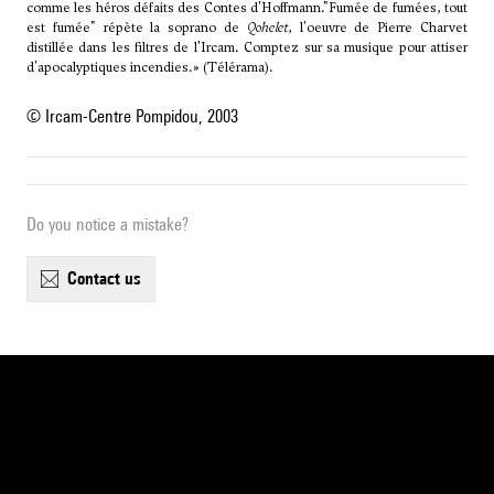
comme les héros défaits des Contes d'Hoffmann."Fumée de fumées, tout
est fumée" répète la soprano de
Qohelet
, l'oeuvre de Pierre Charvet
distillée dans les filtres de l'Ircam. Comptez sur sa musique pour attiser
d'apocalyptiques incendies.» (Télérama).
© Ircam-Centre Pompidou, 2003
Do you notice a mistake?
contact us