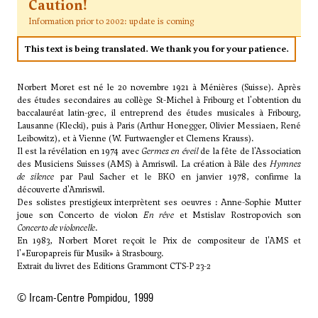
Caution!
Information prior to 2002: update is coming
This text is being translated. We thank you for your patience.
Norbert Moret est né le 20 novembre 1921 à Ménières (Suisse). Après
des études secondaires au collège St-Michel à Fribourg et l'obtention du
baccalauréat latin-grec, il entreprend des études musicales à Fribourg,
Lausanne (Klecki), puis à Paris (Arthur Honegger, Olivier Messiaen, René
Leibowitz), et à Vienne (W. Furtwaengler et Clemens Krauss).
Il est la révélation en 1974 avec
Germes en éveil
de la fête de l'Association
des Musiciens Suisses (AMS) à Amriswil. La création à Bâle des
Hymnes
de silence
par Paul Sacher et le BKO en janvier 1978, confirme la
découverte d'Amriswil.
Des solistes prestigieux interprètent ses oeuvres : Anne-Sophie Mutter
joue son Concerto de violon
En rêve
et Mstislav Rostropovich son
Concerto de violoncelle
.
En 1983, Norbert Moret reçoit le Prix de compositeur de l'AMS et
l'«Europapreis für Musik» à Strasbourg.
Extrait du livret des Editions Grammont CTS-P 23-2
© Ircam-Centre Pompidou, 1999