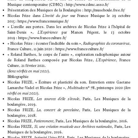
Musique contemporaine (CDMC) :
http://www.cdmc.asso.fr/
Présentation des Musiques de la Boulangère :
http://museboule.free.fr/
Nicolas Frize dans
L'invité du jour
sur France Musique le 29 octobre
2015 :
https://www.francemusique.fr/
« L'oreille aux portes. Dans les archives de Nicolas Frize à l’hôpital de
Saint-Denis »,
L'Expérience
par Manon Prigent, le 13 octobre
2019 :
https://www.franceculture.fr/
« Nicolas Frize : écouter l'indicible du soin »,
Radiographies du coronavirus
,
France Culture, 11 juin 2020 :
https://www.franceculture.fr/
«
Roland Barthes, le corps de l'autre
», exploration radiophonique autour
de Roland Barthes composée par Nicolas Frize,
L'Expérience
, France
Culture, 21 février 2021.
(
liens vérifiés en mai 2021
).
Bibliographie
Nicolas FRIZE, «
Écriture et plasticité du son. Entretien entre Gaetane
Lamarche-Vadel et Nicolas Frize
»,
Multitudes
n° 78, printemps 2020 (
lien
vérifié en mai 2021
).
Nicolas FRIZE,
Les sources d’elle s’écoule
, Paris, Les Musiques de la
boulangère, 2019.
Nicolas FRIZE,
La, concert de porcelaine
, Paris, Les Musiques de la
boulangère, 2018.
Nicolas FRIZE,
Patiemment
, Paris, Les Musiques de la boulangère, 2016.
Nicolas FRIZE,
Si, une création musicale aux Archives nationales
, Paris, Les
Musiques de la boulangère, 2016.
Nicolas FRIZE,
Intimité Usine PSA
, Paris, Les Musiques de la boulangère,