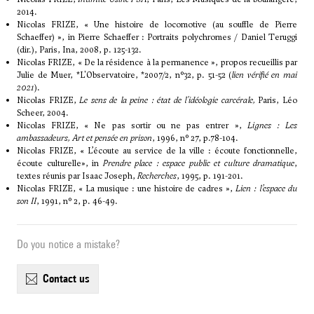
2014.
Nicolas FRIZE, « Une histoire de locomotive (au souffle de Pierre
Schaeffer) », in Pierre Schaeffer : Portraits polychromes / Daniel Teruggi
(dir.), Paris, Ina, 2008, p. 125-132.
Nicolas FRIZE, «
De la résidence à la permanence
», propos recueillis par
Julie de Muer, *L'Observatoire, *2007/2, n°32, p. 51-52 (
lien vérifié en mai
2021
).
Nicolas FRIZE,
Le sens de la peine : état de l'idéologie carcérale,
Paris, Léo
Scheer, 2004.
Nicolas FRIZE, « Ne pas sortir ou ne pas entrer »,
Lignes : Les
ambassadeurs, Art et pensée en prison
, 1996, n° 27, p.78-104.
Nicolas FRIZE, « L’écoute au service de la ville : écoute fonctionnelle,
écoute culturelle», in
Prendre place : espace public et culture dramatique
,
textes réunis par Isaac Joseph,
Recherches
, 1995, p. 191-201.
Nicolas FRIZE, « La musique : une histoire de cadres »,
Lien : l’espace du
son II
, 1991, n° 2, p. 46-49.
Do you notice a mistake?
contact us