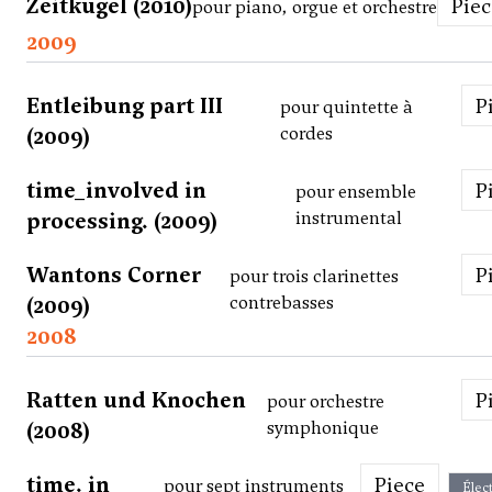
Zeitkugel (2010)
Pie
pour piano, orgue et orchestre
2009
Entleibung part III
pour quintette à
(2009)
cordes
time_involved in
pour ensemble
processing. (2009)
instrumental
Wantons Corner
pour trois clarinettes
(2009)
contrebasses
2008
Ratten und Knochen
pour orchestre
(2008)
symphonique
time. in
Piece
pour sept instruments
Élec