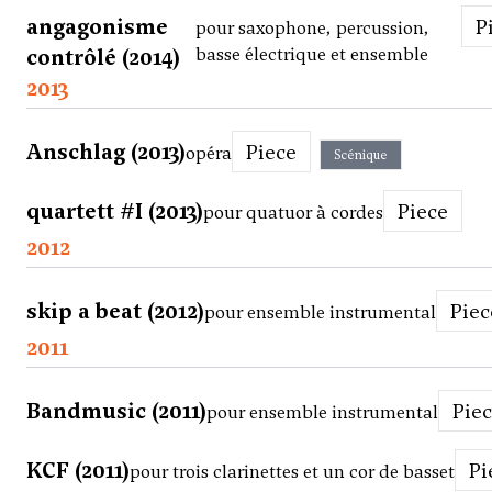
angagonisme
pour saxophone, percussion,
contrôlé (2014)
basse électrique et ensemble
2013
Anschlag (2013)
Piece
opéra
Scénique
quartett #I (2013)
Piece
pour quatuor à cordes
2012
skip a beat (2012)
Pie
pour ensemble instrumental
2011
Bandmusic (2011)
Pie
pour ensemble instrumental
KCF (2011)
P
pour trois clarinettes et un cor de basset