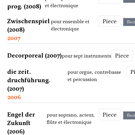
prog. (2008)
et électronique
Zwischenspiel
Piece
pour ensemble et
Élec
(2008)
électronique
2007
Decorporeal (2007)
Piece
pour sept instruments
die zeit.
pour orgue, contrebasse
druchführung.
et percussion
(2007)
2006
Engel der
Piece
pour soprano, acteur,
Élec
Zukunft
flûte et électronique
(2006)