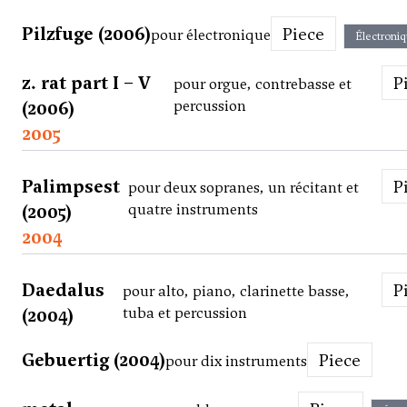
Pilzfuge (2006)
Piece
pour électronique
Électroni
z. rat part I – V
pour orgue, contrebasse et
(2006)
percussion
2005
Palimpsest
pour deux sopranes, un récitant et
(2005)
quatre instruments
2004
Daedalus
pour alto, piano, clarinette basse,
(2004)
tuba et percussion
Gebuertig (2004)
Piece
pour dix instruments