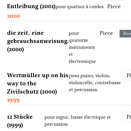
Entleibung (2001)
Piece
pour quatuor à cordes
2000
die zeit. eine
Piece
pour
Élec
gebrauchsanweisung.
quatorze
instruments
(2000)
et
électronique
Wertmüller up on his
pour piano, violon,
way to the
violoncelle, contrebasse
et percussion
Zivilschutz (2000)
1999
12 Stücke
pour orgue, basse électrique et
(1999)
percussion