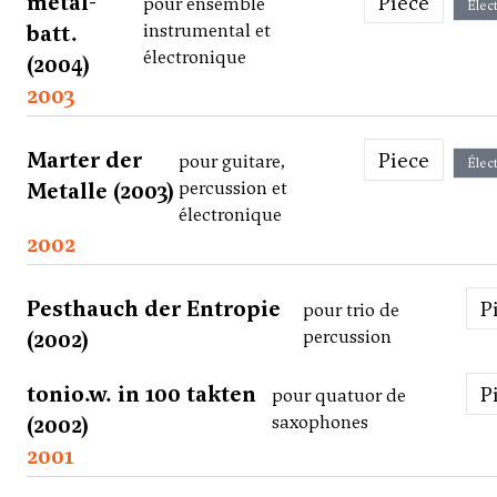
metal-
Piece
pour ensemble
Élec
batt.
instrumental et
électronique
(2004)
2003
Marter der
Piece
pour guitare,
Élec
Metalle (2003)
percussion et
électronique
2002
Pesthauch der Entropie
pour trio de
(2002)
percussion
tonio.w. in 100 takten
pour quatuor de
(2002)
saxophones
2001