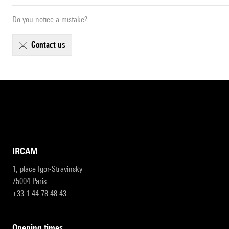
Do you notice a mistake?
contact us
IRCAM
1, place Igor-Stravinsky
75004 Paris
+33 1 44 78 48 43
opening times