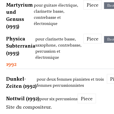
Martyrium
Piece
pour guitare électrique,
Élec
und
clarinette basse,
contrebasse et
Genuss
électronique
(1993)
Physica
Piece
pour clarinette basse,
Élec
Subterrania
saxophone, contrebasse,
percussion et
(1993)
électronique
1992
Dunkel-
pour deux femmes pianistes et trois
Zeiten (1992)
femmes percussionnistes
Nottwil (1992)
Piece
pour six percussions
Site du compositeur.