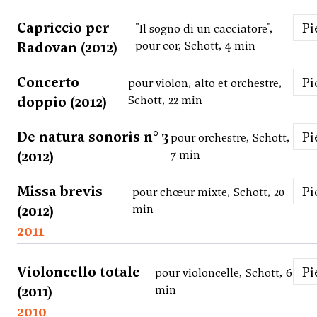
Capriccio per
P
"Il sogno di un cacciatore",
Radovan (2012)
pour cor, Schott, 4 min
Concerto
P
pour violon, alto et orchestre,
doppio (2012)
Schott, 22 min
De natura sonoris n° 3
P
pour orchestre, Schott,
(2012)
7 min
Missa brevis
P
pour chœur mixte, Schott, 20
(2012)
min
2011
Violoncello totale
P
pour violoncelle, Schott, 6
(2011)
min
2010