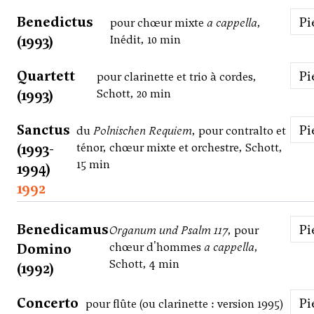
Benedictus
P
pour chœur mixte
a cappella
,
(1993)
Inédit, 10 min
Quartett
P
pour clarinette et trio à cordes,
(1993)
Schott, 20 min
Sanctus
P
du
Polnischen Requiem
, pour contralto et
(1993-
ténor, chœur mixte et orchestre, Schott,
15 min
1994)
1992
Benedicamus
P
Organum und Psalm 117
, pour
Domino
chœur d'hommes
a cappella
,
Schott, 4 min
(1992)
Concerto
P
pour flûte (ou clarinette : version 1995)