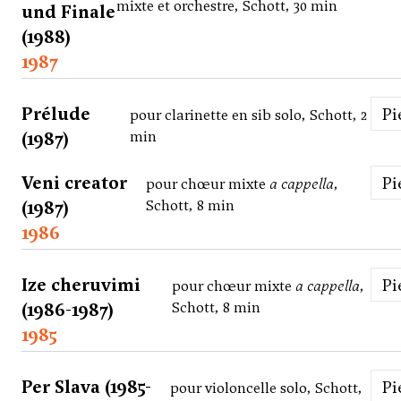
mixte et orchestre, Schott, 30 min
und Finale
(1988)
1987
Prélude
P
pour clarinette en sib solo, Schott, 2
(1987)
min
Veni creator
P
pour chœur mixte
a cappella
,
(1987)
Schott, 8 min
1986
Ize cheruvimi
P
pour chœur mixte
a cappella
,
(1986-1987)
Schott, 8 min
1985
Per Slava (1985-
P
pour violoncelle solo, Schott,