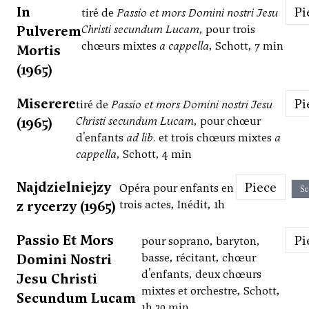
In
P
tiré de
Passio et mors Domini nostri Jesu
Pulverem
Christi secundum Lucam
, pour trois
chœurs mixtes
a cappella
, Schott, 7 min
Mortis
(1965)
Miserere
P
tiré de
Passio et mors Domini nostri Jesu
(1965)
Christi secundum Lucam
, pour chœur
d'enfants
ad lib.
et trois chœurs mixtes
a
cappella
, Schott, 4 min
Najdzielniejzy
Piece
Opéra pour enfants en
Sc
z rycerzy (1965)
trois actes, Inédit, 1h
Passio Et Mors
P
pour soprano, baryton,
Domini Nostri
basse, récitant, chœur
d'enfants, deux chœurs
Jesu Christi
mixtes et orchestre, Schott,
Secundum Lucam
1h 20 min