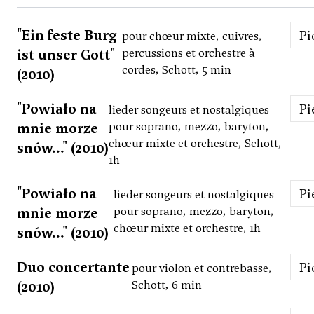
"Ein feste Burg
P
pour chœur mixte, cuivres,
ist unser Gott"
percussions et orchestre à
cordes, Schott, 5 min
(2010)
"Powiało na
P
lieder songeurs et nostalgiques
mnie morze
pour soprano, mezzo, baryton,
chœur mixte et orchestre, Schott,
snów..." (2010)
1h
"Powiało na
P
lieder songeurs et nostalgiques
mnie morze
pour soprano, mezzo, baryton,
chœur mixte et orchestre, 1h
snów..." (2010)
Duo concertante
P
pour violon et contrebasse,
(2010)
Schott, 6 min