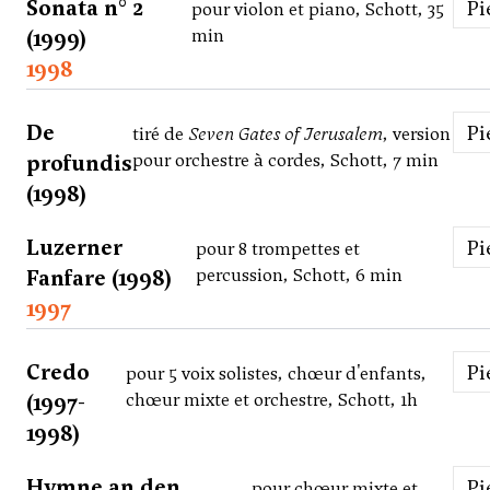
Sonata n° 2
P
pour violon et piano, Schott, 35
(1999)
min
1998
De
P
tiré de
Seven Gates of Jerusalem
, version
profundis
pour orchestre à cordes, Schott, 7 min
(1998)
Luzerner
P
pour 8 trompettes et
Fanfare (1998)
percussion, Schott, 6 min
1997
Credo
P
pour 5 voix solistes, chœur d'enfants,
(1997-
chœur mixte et orchestre, Schott, 1h
1998)
Hymne an den
P
pour chœur mixte et