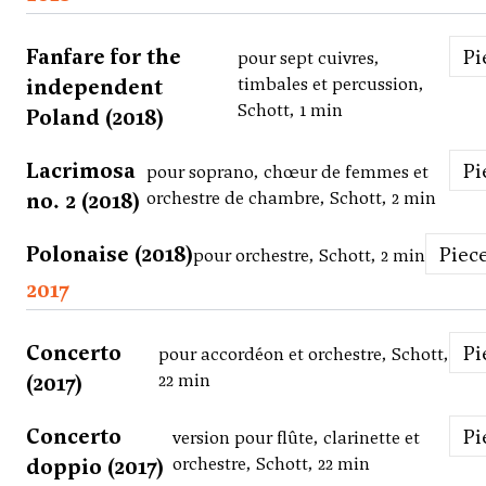
Fanfare for the
P
pour sept cuivres,
independent
timbales et percussion,
Schott, 1 min
Poland (2018)
Lacrimosa
P
pour soprano, chœur de femmes et
no. 2 (2018)
orchestre de chambre, Schott, 2 min
Polonaise (2018)
Piec
pour orchestre, Schott, 2 min
2017
Concerto
P
pour accordéon et orchestre, Schott,
(2017)
22 min
Concerto
P
version pour flûte, clarinette et
doppio (2017)
orchestre, Schott, 22 min