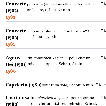
Concerto
P
pour alto (ou violoncelle ou clarinette) et
(1983)
orchestre, Schott, 22 min
1982
Concerto
P
pour violoncelle et orchestre n° 2,
(1982)
Schott, 35 min
1981
Agnus
P
du
Polnischen Requiem
, pour chœur
Dei (1981)
mixte a cappella, Schott, 8 min
1980
Capriccio (1980)
Piec
pour tuba solo, Schott, 6 min
Lacrimosa
P
du
Polnischen Requiem
, pour soprano
(1980)
solo, chœur mixte et orchestre, Schott,