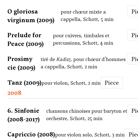
O gloriosa
P
pour chœur mixte a
virginum (2009)
cappella, Schott, 5 min
Prelude for
P
pour cuivres, timbales et
Peace (2009)
percussions, Schott, 4 min
Prosimy
P
tiré de
Kadisz
, pour chœur d'hommes
cie (2009)
a cappella, Schott, 2 min
Tanz (2009)
Piece
pour violon, Schott, 2 min
2008
6. Sinfonie
P
chansons chinoises pour baryton et
(2008-2017)
orchestre, Schott, 25 min
Capriccio (2008)
Pi
pour violon solo, Schott, 3 min