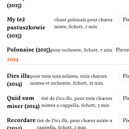
(2015)
My też
P
chant polonais pour chœur
pastuszkowie
mixte, Schott, 2 min
(2015)
Polonaise (2015)
Piec
pour orchestre, Schott, 7 min
2014
Dies illa
P
pour trois voix solistes, trois chœurs
(2014)
mixtes et orchestre, Schott, 22 min
Quid sum
P
tiré de
Dies illa
, pour trois chœurs
miser (2014)
mixtes a cappella, Schott, 3 min
Recordare
P
tiré de
Dies illa
, pour chœur mixte a
(2014)
cappella, Schott, 2 min