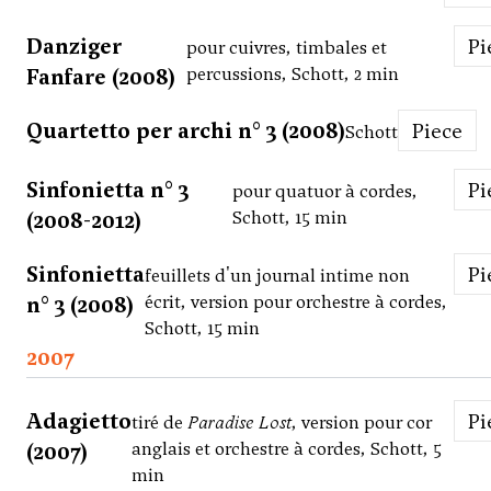
Danziger
P
pour cuivres, timbales et
Fanfare (2008)
percussions, Schott, 2 min
Quartetto per archi n° 3 (2008)
Piece
Schott
Sinfonietta n° 3
P
pour quatuor à cordes,
(2008-2012)
Schott, 15 min
Sinfonietta
P
feuillets d'un journal intime non
n° 3 (2008)
écrit, version pour orchestre à cordes,
Schott, 15 min
2007
Adagietto
P
tiré de
Paradise Lost
, version pour cor
(2007)
anglais et orchestre à cordes, Schott, 5
min