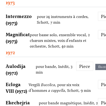
1973
Intermezzo
P
pour 24 instruments à cordes,
(1973)
Schott, 7 min
Magnificat
P
pour basse solo, ensemble vocal, 2
(1973)
chœurs mixtes, voix d'enfants et
orchestre, Schott, 40 min
1972
Aulodija
Piece
pour bande, Inédit, 3
Élect
(1972)
min
Ecloga
P
Vergili
Bucolica
, pour six voix
VIII (1972)
d'hommes
a cappella
, Schott, 9 min
Ekechejria
P
pour bande magnétique, Inédit, 2