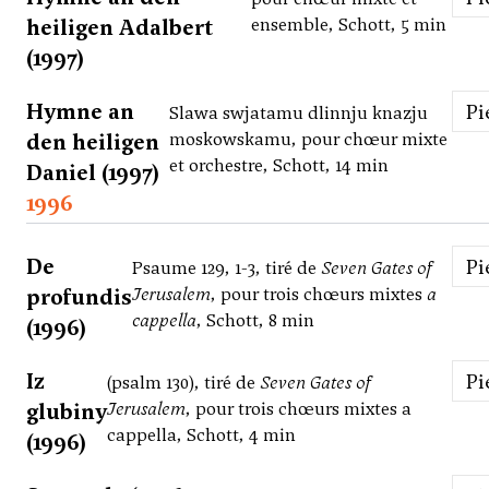
heiligen Adalbert
ensemble, Schott, 5 min
(1997)
Hymne an
P
Slawa swjatamu dlinnju knazju
den heiligen
moskowskamu, pour chœur mixte
et orchestre, Schott, 14 min
Daniel (1997)
1996
De
P
Psaume 129, 1-3, tiré de
Seven Gates of
profundis
Jerusalem
, pour trois chœurs mixtes
a
cappella
, Schott, 8 min
(1996)
Iz
P
(psalm 130), tiré de
Seven Gates of
glubiny
Jerusalem
, pour trois chœurs mixtes a
cappella, Schott, 4 min
(1996)