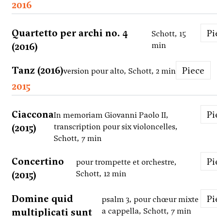
2016
Quartetto per archi no. 4
P
Schott, 15
(2016)
min
Tanz (2016)
Piece
version pour alto, Schott, 2 min
2015
Ciaccona
P
In memoriam Giovanni Paolo II,
(2015)
transcription pour six violoncelles,
Schott, 7 min
Concertino
P
pour trompette et orchestre,
(2015)
Schott, 12 min
Domine quid
P
psalm 3, pour chœur mixte
multiplicati sunt
a cappella, Schott, 7 min