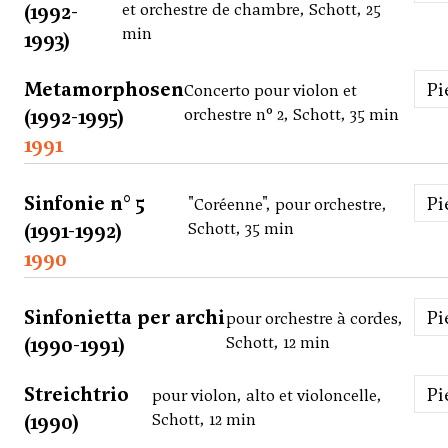
(1992-
et orchestre de chambre, Schott, 25
min
1993)
Metamorphosen
P
Concerto pour violon et
(1992-1995)
orchestre n° 2, Schott, 35 min
1991
Sinfonie n° 5
P
"Coréenne", pour orchestre,
(1991-1992)
Schott, 35 min
1990
Sinfonietta per archi
P
pour orchestre à cordes,
(1990-1991)
Schott, 12 min
Streichtrio
P
pour violon, alto et violoncelle,
(1990)
Schott, 12 min