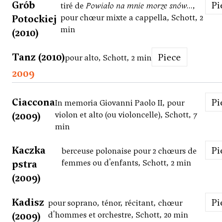
Grób
P
tiré de
Powiało na mnie morze snów...
,
Potockiej
pour chœur mixte a cappella, Schott, 2
min
(2010)
Tanz (2010)
Piece
pour alto, Schott, 2 min
2009
Ciaccona
P
In memoria Giovanni Paolo II, pour
(2009)
violon et alto (ou violoncelle), Schott, 7
min
Kaczka
P
berceuse polonaise pour 2 chœurs de
pstra
femmes ou d'enfants, Schott, 2 min
(2009)
Kadisz
P
pour soprano, ténor, récitant, chœur
(2009)
d'hommes et orchestre, Schott, 20 min