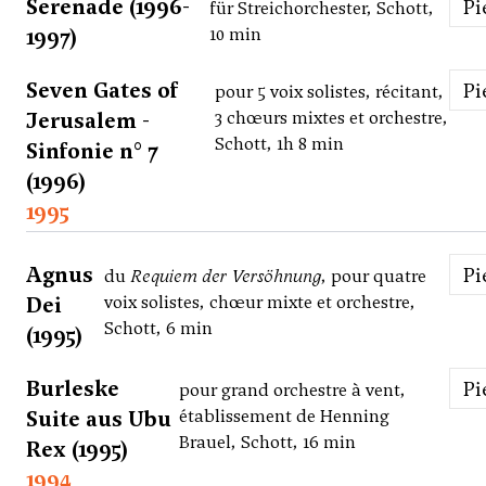
Serenade (1996-
P
für Streichorchester, Schott,
1997)
10 min
Seven Gates of
P
pour 5 voix solistes, récitant,
Jerusalem -
3 chœurs mixtes et orchestre,
Schott, 1h 8 min
Sinfonie n° 7
(1996)
1995
Agnus
P
du
Requiem der Versöhnung
, pour quatre
Dei
voix solistes, chœur mixte et orchestre,
Schott, 6 min
(1995)
Burleske
P
pour grand orchestre à vent,
Suite aus Ubu
établissement de Henning
Brauel, Schott, 16 min
Rex (1995)
1994