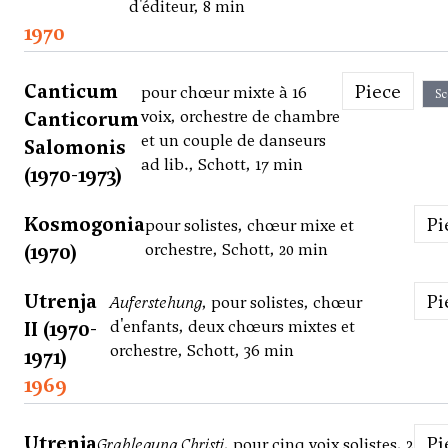
d'éditeur, 8 min
1970
Canticum
Piece
pour chœur mixte à 16
Sc
Canticorum
voix, orchestre de chambre
et un couple de danseurs
Salomonis
ad lib., Schott, 17 min
(1970-1973)
Kosmogonia
P
pour solistes, chœur mixe et
(1970)
orchestre, Schott, 20 min
Utrenja
P
Auferstehung
, pour solistes, chœur
II (1970-
d'enfants, deux chœurs mixtes et
orchestre, Schott, 36 min
1971)
1969
Utrenja
P
Grablegung Christi
, pour cinq voix solistes, 2