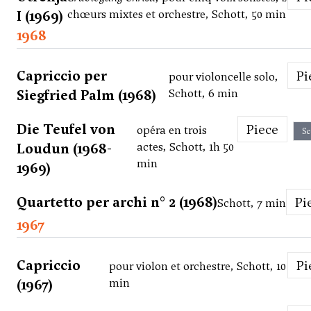
I (1969)
chœurs mixtes et orchestre, Schott, 50 min
1968
Capriccio per
P
pour violoncelle solo,
Siegfried Palm (1968)
Schott, 6 min
Die Teufel von
Piece
opéra en trois
Sc
Loudun (1968-
actes, Schott, 1h 50
min
1969)
Quartetto per archi n° 2 (1968)
P
Schott, 7 min
1967
Capriccio
P
pour violon et orchestre, Schott, 10
(1967)
min