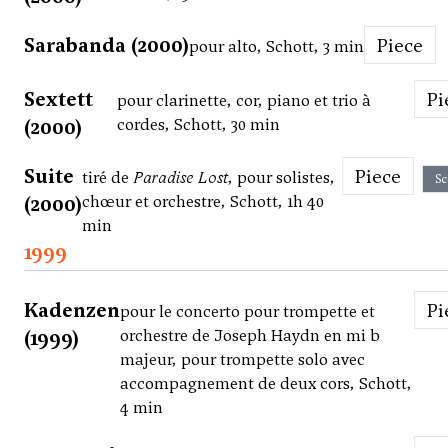
Sarabanda (2000)
Piece
pour alto, Schott, 3 min
Sextett
P
pour clarinette, cor, piano et trio à
(2000)
cordes, Schott, 30 min
Suite
Piece
tiré de
Paradise Lost
, pour solistes,
Sc
(2000)
chœur et orchestre, Schott, 1h 40
min
1999
Kadenzen
P
pour le concerto pour trompette et
(1999)
orchestre de Joseph Haydn en mi b
majeur, pour trompette solo avec
accompagnement de deux cors, Schott,
4 min