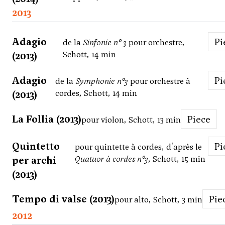
2013
Adagio
P
de la
Sinfonie n° 3
pour orchestre,
(2013)
Schott, 14 min
Adagio
P
de la
Symphonie n°3
pour orchestre à
(2013)
cordes, Schott, 14 min
La Follia (2013)
Piece
pour violon, Schott, 13 min
Quintetto
P
pour quintette à cordes, d'après le
per archi
Quatuor à cordes n°3
, Schott, 15 min
(2013)
Tempo di valse (2013)
Pie
pour alto, Schott, 3 min
2012