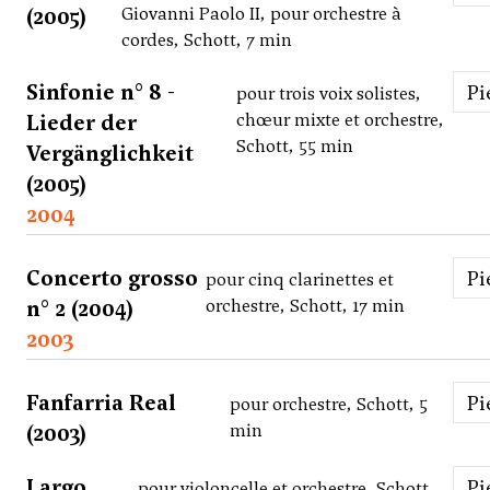
(2005)
Giovanni Paolo II, pour orchestre à
cordes, Schott, 7 min
Sinfonie n° 8 -
P
pour trois voix solistes,
Lieder der
chœur mixte et orchestre,
Schott, 55 min
Vergänglichkeit
(2005)
2004
Concerto grosso
P
pour cinq clarinettes et
n° 2 (2004)
orchestre, Schott, 17 min
2003
Fanfarria Real
P
pour orchestre, Schott, 5
(2003)
min
Largo
P
pour violoncelle et orchestre, Schott,