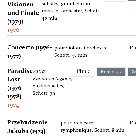
Visionen
solistes, grand chœur
mixte et orchestre, Schott,
und Finale
40 min
(1979)
1976
Concerto (1976-
P
pour violon et orchestre,
1977)
Schott, 40 min
Paradise
Piece
Sacra
Électronique
Sc
Lost
Rappresentazione
,
en deux actes,
(1976-
Schott, 3h
1978)
1974
Przebudzenie
P
pour orchestre
Jakuba (1974)
symphonique, Schott, 8 min