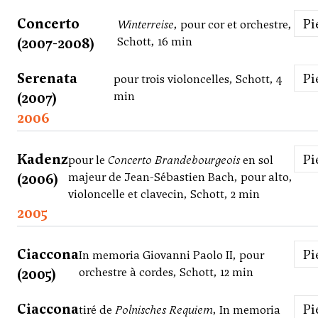
Concerto
P
Winterreise
, pour cor et orchestre,
(2007-2008)
Schott, 16 min
Serenata
P
pour trois violoncelles, Schott, 4
(2007)
min
2006
Kadenz
P
pour le
Concerto Brandebourgeois
en sol
(2006)
majeur de Jean-Sébastien Bach, pour alto,
violoncelle et clavecin, Schott, 2 min
2005
Ciaccona
P
In memoria Giovanni Paolo II, pour
(2005)
orchestre à cordes, Schott, 12 min
Ciaccona
P
tiré de
Polnisches Requiem
, In memoria