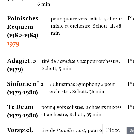
6 min
Polnisches
P
pour quatre voix solistes, chœur
Requiem
mixte et orchestre, Schott, 1h 48
min
(1980-1984)
1979
Adagietto
P
tiré de
Paradise Lost
pour orchestre,
(1979)
Schott, 5 min
Sinfonie n° 2
P
« Christmas Symphony » pour
(1979-1980)
orchestre, Schott, 36 min
Te Deum
P
pour 4 voix solistes, 2 chœurs mixtes
(1979-1980)
et orchestre, Schott, 35 min
Vorspiel,
Piece
tiré de
Paradise Lost
, pour 6
Sc