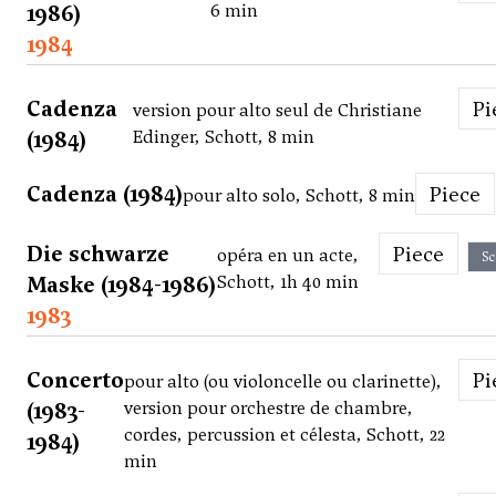
1986)
6 min
1984
Cadenza
P
version pour alto seul de Christiane
(1984)
Edinger, Schott, 8 min
Cadenza (1984)
Piece
pour alto solo, Schott, 8 min
Die schwarze
Piece
opéra en un acte,
Sc
Maske (1984-1986)
Schott, 1h 40 min
1983
Concerto
P
pour alto (ou violoncelle ou clarinette),
(1983-
version pour orchestre de chambre,
cordes, percussion et célesta, Schott, 22
1984)
min