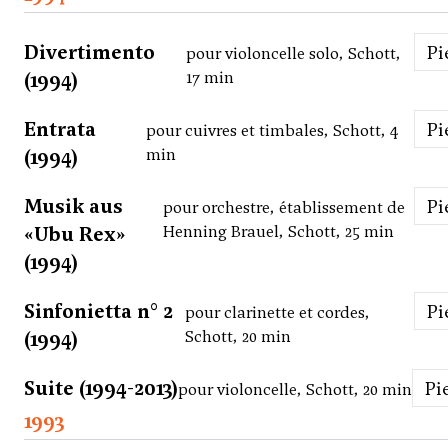
Divertimento
P
pour violoncelle solo, Schott,
(1994)
17 min
Entrata
P
pour cuivres et timbales, Schott, 4
(1994)
min
Musik aus
P
pour orchestre, établissement de
«Ubu Rex»
Henning Brauel, Schott, 25 min
(1994)
Sinfonietta n° 2
P
pour clarinette et cordes,
(1994)
Schott, 20 min
Suite (1994-2013)
P
pour violoncelle, Schott, 20 min
1993