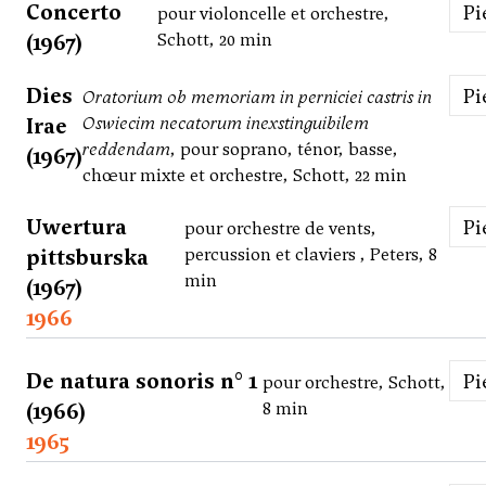
Concerto
P
pour violoncelle et orchestre,
(1967)
Schott, 20 min
Dies
P
Oratorium ob memoriam in perniciei castris in
Irae
Oswiecim necatorum inexstinguibilem
reddendam
, pour soprano, ténor, basse,
(1967)
chœur mixte et orchestre, Schott, 22 min
Uwertura
P
pour orchestre de vents,
pittsburska
percussion et claviers , Peters, 8
min
(1967)
1966
De natura sonoris n° 1
P
pour orchestre, Schott,
(1966)
8 min
1965