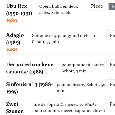
Ubu Rex
Piece
Opera buffa en deux
Sc
(1990-1991)
actes, Schott, 2h
1989
Adagio
P
Sinfonie n° 4 pour grand orchestre,
(1989)
Schott, 33 min
1988
Der unterbrochene
P
pour quatuor à cordes,
Gedanke (1988)
Schott, 3 min
Sinfonie n° 3 (1988-
P
pour orchestre, Schott, 50
1995)
min
Zwei
P
tiré de l'opéra
Die schwarze Maske
Szenen
pour soprano, mezzo-soprano, chœur