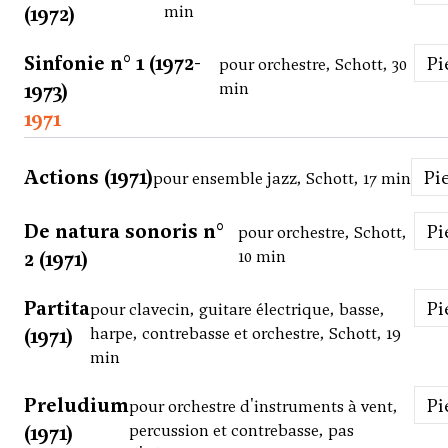
(1972)
min
Sinfonie n° 1 (1972-
P
pour orchestre, Schott, 30
1973)
min
1971
Actions (1971)
P
pour ensemble jazz, Schott, 17 min
De natura sonoris n°
P
pour orchestre, Schott,
2 (1971)
10 min
Partita
P
pour clavecin, guitare électrique, basse,
(1971)
harpe, contrebasse et orchestre, Schott, 19
min
Preludium
P
pour orchestre d'instruments à vent,
(1971)
percussion et contrebasse, pas