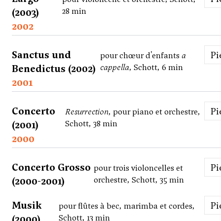
(2003)
28 min
2002
Sanctus und
P
pour chœur d'enfants
a
Benedictus (2002)
cappella
, Schott, 6 min
2001
Concerto
P
Resurrection
, pour piano et orchestre,
(2001)
Schott, 38 min
2000
Concerto Grosso
P
pour trois violoncelles et
(2000-2001)
orchestre, Schott, 35 min
Musik
P
pour flûtes à bec, marimba et cordes,
(2000)
Schott, 13 min