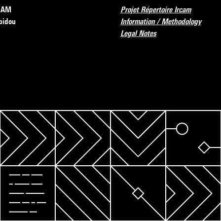
RCAM
Projet Répertoire Ircam
pidou
Information / Methodology
Legal Notes