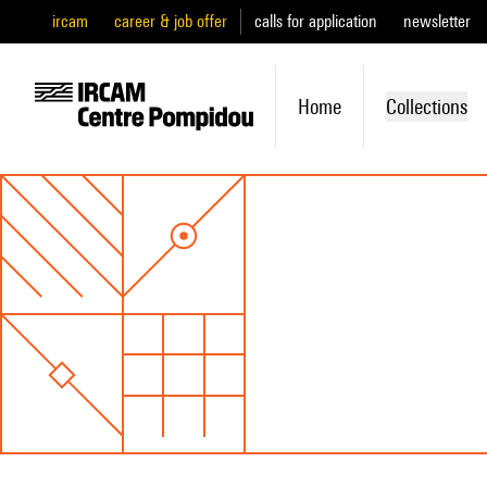
ircam
career & job offer
calls for application
newsletter
Home
Collections