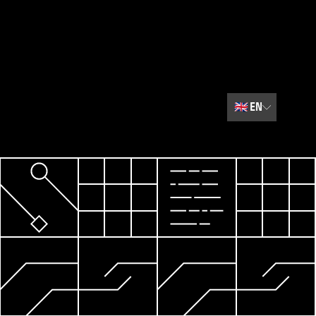
🇬🇧
EN