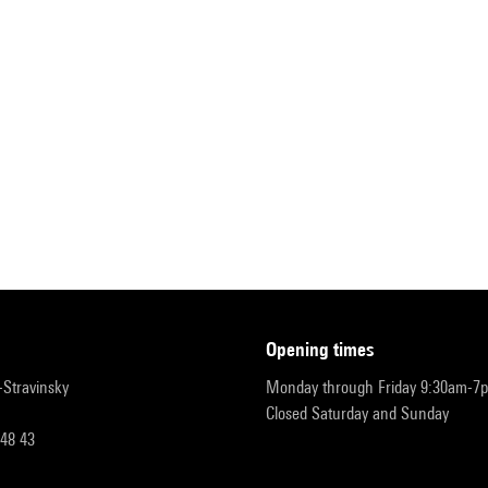
opening times
r-Stravinsky
Monday through Friday 9:30am-7
Closed Saturday and Sunday
 48 43