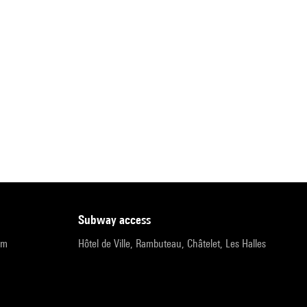
subway access
pm
Hôtel de Ville, Rambuteau, Châtelet, Les Halles