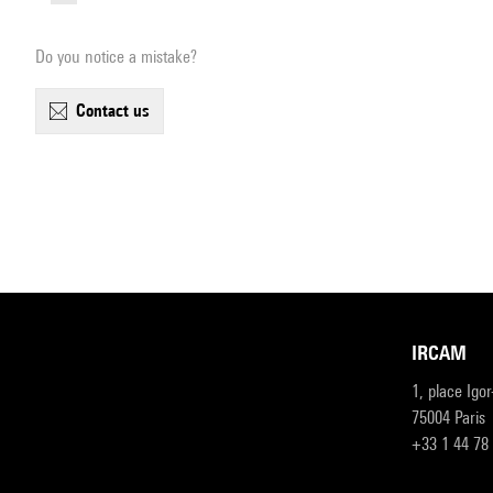
Do you notice a mistake?
contact us
IRCAM
1, place Igo
75004 Paris
+33 1 44 78