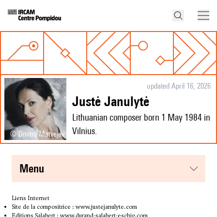
updated April 16, 2026
Justė Janulytė
Lithuanian composer born 1 May 1984 in
Vilnius.
© Dmitrij Matvejev
menu
Liens Internet
Site de la compositrice :
www.justejanulyte.com
Editions Salabert :
www.durand-salabert-eschig.com