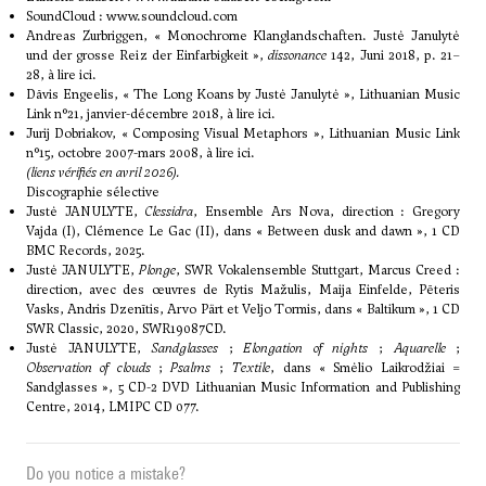
SoundCloud :
www.soundcloud.com
Andreas Zurbriggen, « Monochrome Klanglandschaften. Justė Janulytė
und der grosse Reiz der Einfarbigkeit »,
dissonance
142, Juni 2018, p. 21–
28,
à lire ici
.
Dāvis Engeelis, « The Long Koans by Justė Janulytė », Lithuanian Music
Link n°21, janvier-décembre 2018,
à lire ici
.
Jurij Dobriakov, « Composing Visual Metaphors », Lithuanian Music Link
n°15, octobre 2007-mars 2008,
à lire ici
.
(liens vérifiés en avril 2026).
Discographie sélective
Justė JANULYTE,
Clessidra
, Ensemble Ars Nova, direction : Gregory
Vajda (I), Clémence Le Gac (II), dans « Between dusk and dawn », 1 CD
BMC Records, 2025.
Justė JANULYTE,
Plonge
, SWR Vokalensemble Stuttgart, Marcus Creed :
direction, avec des œuvres de Rytis Mažulis, Maija Einfelde, Pēteris
Vasks, Andris Dzenītis, Arvo Pärt et Veljo Tormis, dans « Baltikum », 1 CD
SWR Classic, 2020, SWR19087CD.
Justė JANULYTE,
Sandglasses
;
Elongation of nights
;
Aquarelle
;
Observation of clouds
;
Psalms
;
Textile
, dans « Smėlio Laikrodžiai =
Sandglasses », 5 CD-2 DVD Lithuanian Music Information and Publishing
Centre, 2014, LMIPC CD 077.
Do you notice a mistake?