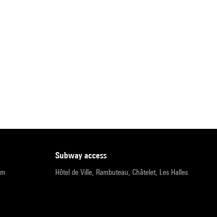
subway access
pm
Hôtel de Ville, Rambuteau, Châtelet, Les Halles