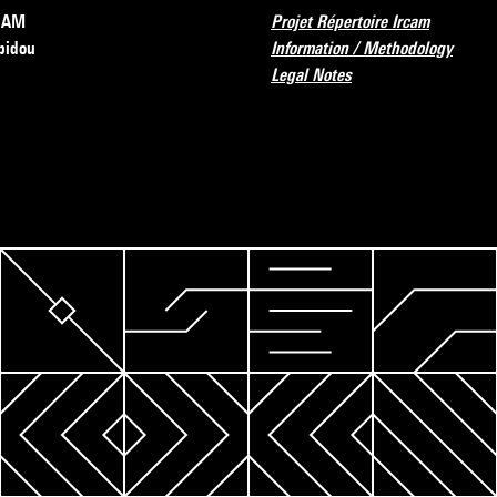
RCAM
Projet Répertoire Ircam
pidou
Information / Methodology
Legal Notes