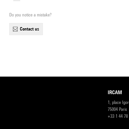
Do you notice a mistake?
contact us
IRCAM
1, place Igo
75004 Paris
+33 1 44 78