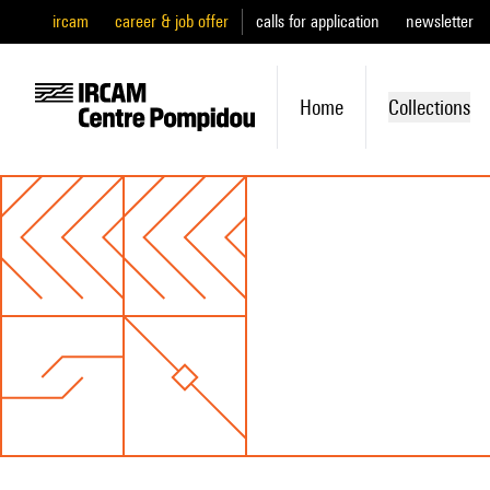
ircam
career & job offer
calls for application
newsletter
Home
Collections