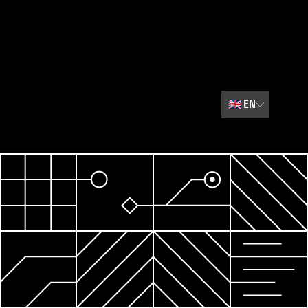
🇬🇧
EN