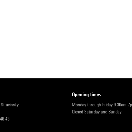
opening times
r-Stravinsky
Monday through Friday 9:30am-7
Closed Saturday and Sunday
 48 43