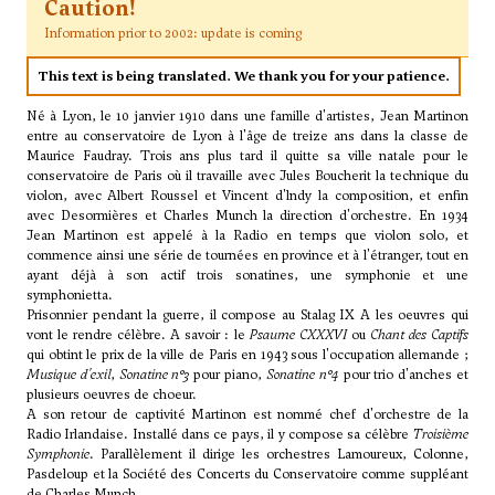
Caution!
Information prior to 2002: update is coming
This text is being translated. We thank you for your patience.
Né à Lyon, le 10 janvier 1910 dans une famille d'artistes, Jean Martinon
entre au conservatoire de Lyon à l'âge de treize ans dans la classe de
Maurice Faudray. Trois ans plus tard il quitte sa ville natale pour le
conservatoire de Paris où il travaille avec Jules Boucherit la technique du
violon, avec Albert Roussel et Vincent d'lndy la composition, et enfin
avec Desormières et Charles Munch la direction d'orchestre. En 1934
Jean Martinon est appelé à la Radio en temps que violon solo, et
commence ainsi une série de tournées en province et à l'étranger, tout en
ayant déjà à son actif trois sonatines, une symphonie et une
symphonietta.
Prisonnier pendant la guerre, il compose au Stalag IX A les oeuvres qui
vont le rendre célèbre. A savoir : le
Psaume CXXXVI
ou
Chant des Captifs
qui obtint le prix de la ville de Paris en 1943 sous l'occupation allemande ;
Musique d'exil
,
Sonatine n°3
pour piano,
Sonatine n°4
pour trio d'anches et
plusieurs oeuvres de choeur.
A son retour de captivité Martinon est nommé chef d'orchestre de la
Radio Irlandaise. Installé dans ce pays, il y compose sa célèbre
Troisième
Symphonie
. Parallèlement il dirige les orchestres Lamoureux, Colonne,
Pasdeloup et la Société des Concerts du Conservatoire comme suppléant
de Charles Munch.