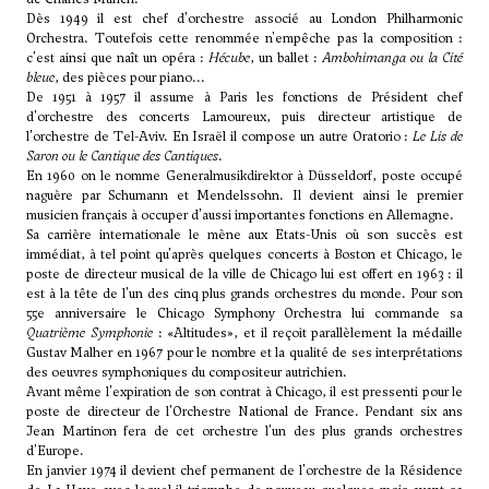
Dès 1949 il est chef d'orchestre associé au London Philharmonic
Orchestra. Toutefois cette renommée n'empêche pas la composition :
c'est ainsi que naît un opéra :
Hécube
, un ballet :
Ambohimanga ou la Cité
bleue
, des pièces pour piano...
De 1951 à 1957 il assume à Paris les fonctions de Président chef
d'orchestre des concerts Lamoureux, puis directeur artistique de
l'orchestre de Tel-Aviv. En Israël il compose un autre Oratorio :
Le Lis de
Saron ou le Cantique des Cantiques
.
En 1960 on le nomme Generalmusikdirektor à Düsseldorf, poste occupé
naguère par Schumann et Mendelssohn. Il devient ainsi le premier
musicien français à occuper d'aussi importantes fonctions en Allemagne.
Sa carrière internationale le mène aux Etats-Unis où son succès est
immédiat, à tel point qu'après quelques concerts à Boston et Chicago, le
poste de directeur musical de la ville de Chicago lui est offert en 1963 : il
est à la tête de l'un des cinq plus grands orchestres du monde. Pour son
55e anniversaire le Chicago Symphony Orchestra lui commande sa
Quatrième Symphonie
: «Altitudes», et il reçoit parallèlement la médaille
Gustav Malher en 1967 pour le nombre et la qualité de ses interprétations
des oeuvres symphoniques du compositeur autrichien.
Avant même l'expiration de son contrat à Chicago, il est pressenti pour le
poste de directeur de l'Orchestre National de France. Pendant six ans
Jean Martinon fera de cet orchestre l'un des plus grands orchestres
d'Europe.
En janvier 1974 il devient chef permanent de l'orchestre de la Résidence