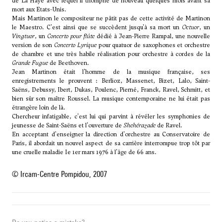
de La Haye avec lequel il triomphe de nouveau quelques mois avant sa
mort aux Etats-Unis.
Mais Martinon le compositeur ne pâtit pas de cette activité de Martinon
le Maestro. C'est ainsi que se succèdent jusqu'à sa mort un
Octuor
, un
Vingtuor
, un
Concerto pour flûte
dédié à Jean-Pierre Rampal, une nouvelle
version de son
Concerto Lyrique
pour quatuor de saxophones et orchestre
de chambre et une très habile réalisation pour orchestre à cordes de la
Grande Fugue
de Beethoven.
Jean Martinon était l'homme de la musique française, ses
enregistrements le prouvent : Berlioz, Massenet, Bizet, Lalo, Saint-
Saëns, Debussy, Ibert, Dukas, Poulenc, Pierné, Franck, Ravel, Schmitt, et
bien sûr son maître Roussel. La musique contemporaine ne lui était pas
étrangère loin de là.
Chercheur infatigable, c'est lui qui parvint à révéler les symphonies de
jeunesse de Saint-Saëns et l'ouverture de
Shehérazade
de Ravel.
En acceptant d'enseigner la direction d'orchestre au Conservatoire de
Paris, il abordait un nouvel aspect de sa carrière interrompue trop tôt par
une cruelle maladie Ie 1er mars 1976 à l'âge de 66 ans.
© Ircam-Centre Pompidou, 2007