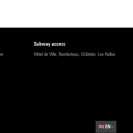
subway access
pm
Hôtel de Ville, Rambuteau, Châtelet, Les Halles
🇬🇧
EN