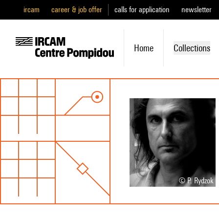
ircam
career & job offer
calls for application
newsletter
Home
Collections
© P. Rydzok