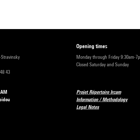
opening times
r-Stravinsky
Monday through Friday 9:30am-7
Closed Saturday and Sunday
 48 43
RCAM
Projet Répertoire Ircam
pidou
Information / Methodology
Legal Notes