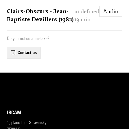
Clairs-Obscurs - Jean-
undefined
Audio
Baptiste Devillers (1982)
19 min
Do you notice a mistake?
contact us
IRCAM
1, place Igor-Stravinsky