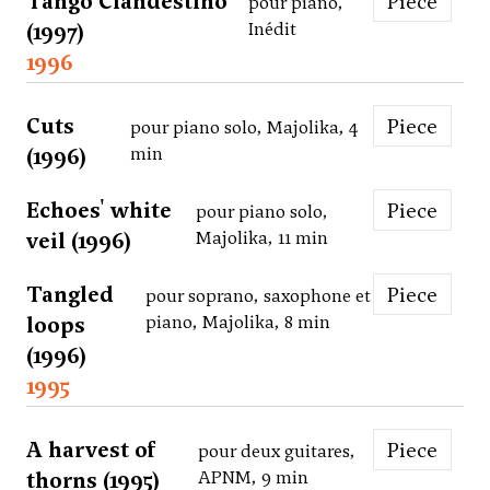
Tango Clandestino
Piece
pour piano,
(1997)
Inédit
1996
Cuts
Piece
pour piano solo, Majolika, 4
(1996)
min
Echoes' white
Piece
pour piano solo,
veil (1996)
Majolika, 11 min
Tangled
Piece
pour soprano, saxophone et
loops
piano, Majolika, 8 min
(1996)
1995
A harvest of
Piece
pour deux guitares,
thorns (1995)
APNM, 9 min