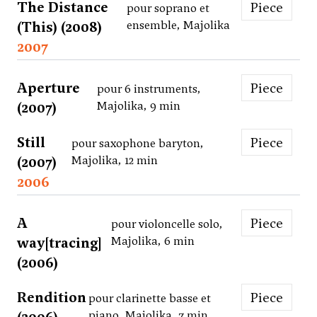
The Distance
Piece
pour soprano et
(This) (2008)
ensemble, Majolika
2007
Aperture
Piece
pour 6 instruments,
(2007)
Majolika, 9 min
Still
Piece
pour saxophone baryton,
(2007)
Majolika, 12 min
2006
A
Piece
pour violoncelle solo,
way[tracing]
Majolika, 6 min
(2006)
Rendition
Piece
pour clarinette basse et
piano, Majolika, 7 min