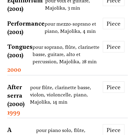
Equilibrium
Piece
pour voix et guitare,
(2001)
Majolika, 3 min
Performance
Piece
pour mezzo-soprano et
(2001)
piano, Majolika, 4 min
Tongues
Piece
pour soprano, flûte, clarinette
(2001)
basse, guitare, alto et
percussion, Majolika, 28 min
2000
After
Piece
pour flûte, clarinette basse,
serra
violon, violoncelle, piano,
Majolika, 14 min
(2000)
1999
A
Piece
pour piano solo, flûte,