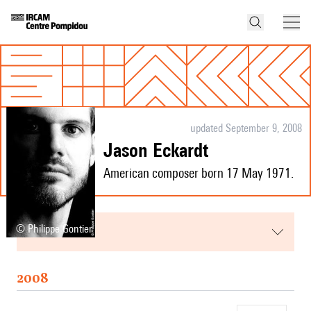
updated September 9, 2008
Jason Eckardt
American composer born 17 May 1971.
menu
© Philippe Gontier
2008