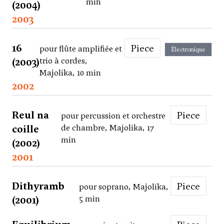
min
(2004)
2003
16
Piece
pour flûte amplifiée et
Électronique
(2003)
trio à cordes,
Majolika, 10 min
2002
Reul na
Piece
pour percussion et orchestre
coille
de chambre, Majolika, 17
min
(2002)
2001
Dithyramb
Piece
pour soprano, Majolika,
(2001)
5 min