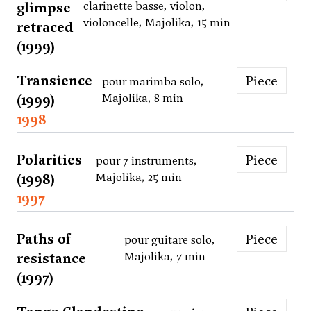
glimpse
clarinette basse, violon,
violoncelle, Majolika, 15 min
retraced
(1999)
Transience
Piece
pour marimba solo,
(1999)
Majolika, 8 min
1998
Polarities
Piece
pour 7 instruments,
(1998)
Majolika, 25 min
1997
Paths of
Piece
pour guitare solo,
resistance
Majolika, 7 min
(1997)