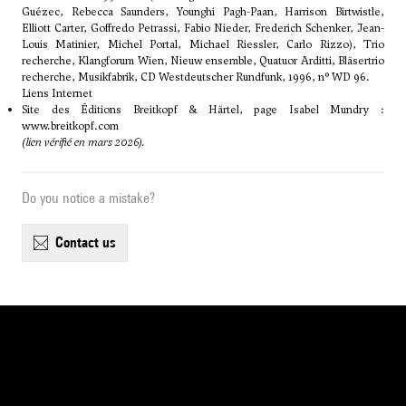
Guézec, Rebecca Saunders, Younghi Pagh-Paan, Harrison Birtwistle,
Elliott Carter, Goffredo Petrassi, Fabio Nieder, Frederich Schenker, Jean-
Louis Matinier, Michel Portal, Michael Riessler, Carlo Rizzo), Trio
recherche, Klangforum Wien, Nieuw ensemble, Quatuor Arditti, Bläsertrio
recherche, Musikfabrik, CD Westdeutscher Rundfunk, 1996, n° WD 96.
Liens Internet
Site des Éditions Breitkopf & Härtel, page Isabel Mundry :
www.breitkopf.com
(lien vérifié en mars 2026).
Do you notice a mistake?
contact us