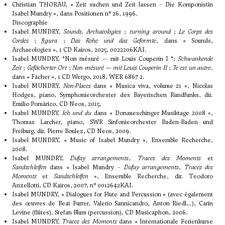
Christian THORAU, « Zeit suchen und Zeit lassen – Die Komponistin
Isabel Mundry », dans Positionen n° 26, 1996.
Discographie
Isabel MUNDRY,
Sounds, Archaeologies
;
turning around
;
Le Corps des
Cordes
;
figura
;
Das Rohe und das Geformte
, dans « Sounds,
Archaeologies », 1 CD Kairos, 2025, 0022206KAI.
Isabel MUNDRY, *Non mésuré — mit Louis Couperin I *;
Schwankende
Zeit
;
Gefächerter Ort
;
Non mésuré — mit Louis Couperin II
;
Je est un autre
,
dans « Fächer », 1 CD Wergo, 2018, WER 6867 2.
Isabel MUNDRY,
Non-Places
dans « Musica viva, volume 21 », Nicolas
Hodges, piano, Symphonieorchester des Bayerischen Rundfunks, dir.
Emilio Pomàrico, CD Neos, 2015.
Isabel MUNDRY,
Ich und du
dans « Donaueschinger Musiktage 2008 »,
Thomas Larcher, piano, SWR Sinfonieorchester Baden-Baden und
Freiburg, dir. Pierre Boulez, CD Neos, 2009.
Isabel MUNDRY, « Music of Isabel Mundry », Ensemble Recherche,
2008.
Isabel MUNDRY,
Dufay arrangements
,
Traces des Moments
et
Sandschleifen
dans « Isabel Mundry –
Dufay arrangements
,
Traces des
Moments
et
Sandschleifen
», Ensemble Recherche, dir. Teodoro
Anzellotti, CD Kairos, 2007, n° 0012642KAI.
Isabel MUNDRY, « Dialogues for Flute and Percussion » (avec également
des œuvres de Beat Furrer, Valerio Sannicandro, Anton Riedl…), Carin
Levine (flûtes), Stefan Blum (percussion), CD Musicaphon, 2006.
Isabel MUNDRY,
Traces des Moments
dans « Internationale Ferienkurse