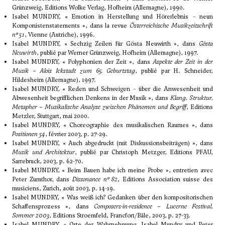
Grünzweig, Editions Wolke Verlag, Hofheim (Allemagne), 1990.
Isabel MUNDRY, « Emotion in Herstellung und Hörerlebnis – neun
Komponistenstatements », dans la revue
Österreichische Musikzeitschrift
n° 51
, Vienne (Autriche), 1996.
Isabel MUNDRY, « Sechzig Zeilen für Gösta Neuwirth », dans
Gösta
Neuwirth
, publié par Werner Grünzweig, Hofheim (Allemagne), 1997.
Isabel MUNDRY, « Polyphonien der Zeit », dans
Aspekte der Zeit in der
Musik – Alois Ickstadt zum 65. Geburtstag
, publié par H. Schneider,
Hildesheim (Allemagne), 1997.
Isabel MUNDRY, « Reden und Schweigen – über die Anwesenheit und
Abwesenheit begrifflichen Denkens in der Musik », dans
Klang, Struktur,
Metapher – Musikalische Analyse zwischen Phänomen und Begriff
, Editions
Metzler, Stuttgart, mai 2000.
Isabel MUNDRY, « Choreographie des musikalischen Raumes », dans
Positionen 54
, février 2003, p. 27-29.
Isabel MUNDRY, « Auch abgedruckt (mit Diskussionsbeiträgen) », dans
Musik und Architektur
, publié par Christoph Metzger, Editions PFAU,
Sarrebruck, 2003, p. 62-70.
Isabel MUNDRY, « Beim Bauen habe ich meine Probe », entretien avec
Peter Zumthor, dans
Dissonance n° 82
, Editions Association suisse des
musiciens, Zurich, août 2003, p. 14-19.
Isabel MUNDRY, « Was weiß ich? Gedanken über den kompositorischen
Schaffensprozess », dans
Composers-in-residence – Lucerne Festival,
Sommer 2003
, Editions Stroemfeld, Francfort/Bâle, 2003, p. 27-33.
Isabel MUNDRY, « Orte der Wahrnehmung. Isabel Mundry und Peter