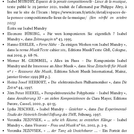
Isabel MUNDRY,
Espaces de la pensée compositionnelle - Lieux de la musique
,
texte publié le 29 janvier 2021, traduit de l'allemand par Philippe Abry, à
lire sur le site de l'Ircam :
https://www.ircam.fr/article/detail/espaces-de-
la-pensee-compositionnelle-lieux-de-la-musique/
(lien vérifié en octobre
2025)
Écrits sur Isabel Mundry
Eleonore BÜNING, « Für wen komponieren Sie eigentlich ? Isabel
Mundry », dans
Zeitmagazin
n° 43, 1995.
Hanno EHRLER, «
Ferne Nähe
– Zu einigen Werken von Isabel Mundry »,
dans la revue
MusikTexte
cahier 101, Editions MusikTexte GbR, Cologne,
mai 2004, p. 68-76.
Werner M. GRIMMEL, « Alles im Fluss – Die Komponistin Isabel
Mundry und ihr Interesse an Alter Musik », dans
Neue Zeitschrift für Musik
n° 1 – Ressource Alte Musik
, Editions Schott Musik International, Mainz,
janvier-février 1999 [88 p.].
Heinz-Josef HERBORT, « Die elektronischen Philharmoniker », dans
Die
Zeit
n° 44, 1997.
Jörn Peter HIEKEL, « Perspektivenreiche Polyphonie – Isabel Mundry »,
dans
Annäherung XI – an sieben Komponistinnen
de Clara Mayer, Editions
Furore, Cassel, 2000, p. 40-55.
Lydia JESCHKE, « Isabel Mundry –
Gesichter
», dans
Das Experimental-
Studio der Heinrich-Strobel-Stiftung des SWR
, Fribourg, 1997.
Veronika JEZOVSEK, «
... sehe ich Räume, so entstehen Klänge
– Isabel
Mundry », dans
Vivavoce – Frau und Musik
n° 60, 2002, p. 2-9.
Veronika JEZOVSEK,
« … der Tanz als Unsichtbarer …
– Ein Porträt der