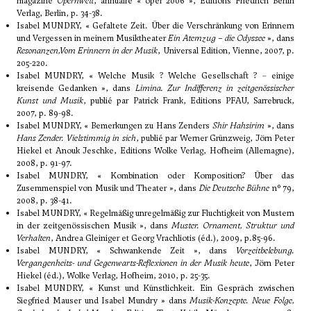
magazine
Opernwelt
, annuaire « oper 2006 », Editions Friedrich Berlin
Verlag, Berlin, p. 34-38.
Isabel MUNDRY, « Gefaltete Zeit. Über die Verschränkung von Erinnern
und Vergessen in meinem Musiktheater
Ein Atemzug – die Odyssee
», dans
Resonanzen,Vom Erinnern in der Musik
, Universal Edition, Vienne, 2007, p.
205-220.
Isabel MUNDRY, « Welche Musik ? Welche Gesellschaft ? – einige
kreisende Gedanken », dans
Limina. Zur Indifferenz in zeitgenössischer
Kunst und Musik
, publié par Patrick Frank, Editions PFAU, Sarrebruck,
2007, p. 89-98.
Isabel MUNDRY, « Bemerkungen zu Hans Zenders
Shir Hahsirim
», dans
Hans Zender. Vielstimmig in sich
, publié par Werner Grünzweig, Jörn Peter
Hiekel et Anouk Jeschke, Editions Wolke Verlag, Hofheim (Allemagne),
2008, p. 91-97.
Isabel MUNDRY, « Kombination oder Komposition? Über das
Zusemmenspiel von Musik und Theater », dans
Die Deutsche Bühne
n° 79,
2008, p. 38-41.
Isabel MUNDRY, « Regelmäßig unregelmäßig zur Fluchtigkeit von Mustern
in der zeitgenössischen Musik », dans
Muster. Ornament, Struktur und
Verhalten
, Andrea Gleiniger et Georg Vrachliotis (éd.), 2009, p.85-96.
Isabel MUNDRY, « Schwankende Zeit », dans
Vorzeitbelebung.
Vergangenheits- und Gegenwarts-Reflexionen in der Musik heute
, Jörn Peter
Hiekel (éd.), Wolke Verlag, Hofheim, 2010, p. 25-35.
Isabel MUNDRY, « Kunst und Künstlichkeit. Ein Gespräch zwischen
Siegfried Mauser und Isabel Mundry » dans
Musik-Konzepte. Neue Folge,