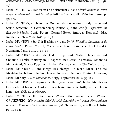
Sonderband : Isabel Mundry
, Edition Text+Kritik, München, 2011, p. 138-
156.
Isabel MUNDRY, « Reflexion und Sehnsucht » dans
Musik-Konzepte. Neue
Folge, Sonderband : Isabel Mundry,
Edition Text+Kritik, München, 2011, p.
157-177.
Isabel MUNDRY, « Ich und du. On the relation between Body Image and
Sound Structure in Comtemporary Music », dans
Bodily Expression in
Electronic Music
, Deniz Peters, Gerhard Eckel, Andreas Dorschel (éd.),
Routledge, New York, 2012, p. 85-96.
Isabel MUNDRY, « Sur, Shir Hashirim » dans
Unité - Pluralité. La musique de
Hans Zender,
Pierre Michel, Marik Froidefond, Jörn Peter Hiekel (éd.),
Hermann, Paris, 2015, p. 233-239.
Isabel MUNDRY, « Wie klingt die Gegenwart? Volker Hagedorn und
Christine Lemke-Matwey im Gespräch mit Sarah Nemtsov, Johannes
Maria Staud, Moritz Eggert und Isabel Mundry »,
in DIE ZEIT
n°28, 2015.
Isabel MUNDRY, « Eine innige Beziehung? Die Neue Musik und die
Musikhochschulen. Florian Hauser im Gespräch mit Dieter Ammann,
Isabel Mundry... »,
in Dissonance
, n°139, septembre 2017, pp. 2-6.
Isabel MUNDRY, « Interpreten sollen „kreativ werden“. Isabel Mundry im
Gespräch mit Mascha Drost », Deutschlandfunk, août 2018,
lire l'article en
ligne
(
lien vérifié en octobre 2025
).
Isabel MUNDRY, Entretien avec Werner Grünzwreig dans : Werner
GRÜNZWEIG,
Wie entsteht dabei Musik? Gespräche mit sechs Komponisten
und einer Komponistin über ihre Studienzeit
, Neumünster, von Bockel, 2019,
pp. 109-142.