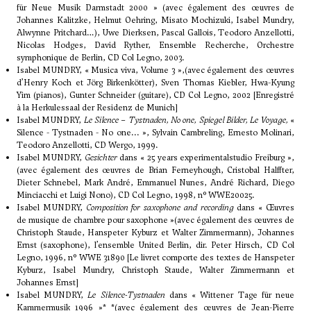
für Neue Musik Darmstadt 2000 » (avec également des œuvres de
Johannes Kalitzke, Helmut Oehring, Misato Mochizuki, Isabel Mundry,
Alwynne Pritchard…), Uwe Dierksen, Pascal Gallois, Teodoro Anzellotti,
Nicolas Hodges, David Ryther, Ensemble Recherche, Orchestre
symphonique de Berlin, CD Col Legno, 2003.
Isabel MUNDRY, « Musica viva, Volume 3 »,(avec également des œuvres
d’Henry Koch et Jörg Birkenkötter), Sven Thomas Kiebler, Hwa-Kyung
Yim (pianos), Gunter Schneider (guitare), CD Col Legno, 2002 [Enregistré
à la Herkulessaal der Residenz de Munich]
Isabel MUNDRY,
Le Silence – Tystnaden, No one, Spiegel Bilder, Le Voyage,
«
Silence - Tystnaden - No one... », Sylvain Cambreling, Ernesto Molinari,
Teodoro Anzellotti, CD Wergo, 1999.
Isabel MUNDRY,
Gesichter
dans « 25 years experimentalstudio Freiburg »,
(avec également des œuvres de Brian Ferneyhough, Cristobal Halffter,
Dieter Schnebel, Mark André, Emmanuel Nunes, André Richard, Diego
Minciacchi et Luigi Nono), CD Col Legno, 1998, n° WWE20025.
Isabel MUNDRY,
Composition for saxophone and recording
dans « Œuvres
de musique de chambre pour saxophone »(avec également des œuvres de
Christoph Staude, Hanspeter Kyburz et Walter Zimmermann), Johannes
Ernst (saxophone), l’ensemble United Berlin, dir. Peter Hirsch, CD Col
Legno, 1996, n° WWE 31890 [Le livret comporte des textes de Hanspeter
Kyburz, Isabel Mundry, Christoph Staude, Walter Zimmermann et
Johannes Ernst]
Isabel MUNDRY,
Le Silence-Tystnaden
dans « Wittener Tage für neue
Kammermusik 1996 »* *(avec également des œuvres de Jean-Pierre