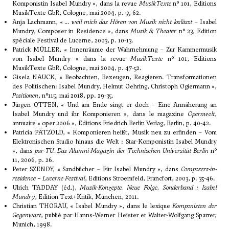
Komponistin Isabel Mundry », dans la revue
MusikTexte
n° 101, Editions
MusikTexte GbR, Cologne, mai 2004, p. 55-62.
Anja Lachmann, «
... weil mich das Hören von Musik nicht loslässt
– Isabel
Mundry, Composer in Residence », dans
Musik & Theater
n° 23, Edition
spéciale Festival de Lucerne, 2003, p. 10-13.
Patrick MÜLLER, « Innenräume der Wahrnehmung – Zur Kammermusik
von Isabel Mundry » dans la revue
MusikTexte
n° 101, Editions
MusikTexte GbR, Cologne, mai 2004, p. 47-52.
Gisela NAUCK, « Beobachten, Bezeugen, Reagieren. Transformationen
des Politischen: Isabel Mundry, Helmut Oehring, Christoph Ogiermann »,
Positionen
, n°115, mai 2018, pp. 29-35.
Jürgen OTTEN, « Und am Ende singt er doch – Eine Annäherung an
Isabel Mundry und ihr Komponieren », dans le magazine
Opernwelt
,
annuaire « oper 2006 », Editions Friedrich Berlin Verlag, Berlin, p. 40-42.
Patricia PÄTZOLD, « Komponieren heißt, Musik neu zu erfinden – Vom
Elektronischen Studio hinaus die Welt : Star-Komponistin Isabel Mundry
», dans
par-TU. Das Alumni-Magazin der Technischen Universität Berlin
n°
11, 2006, p. 26.
Peter SZENDY, « Sandbücher – Für Isabel Mundry », dans
Composers-in-
residence – Lucerne Festival
, Editions Stroemfeld, Francfort, 2003, p. 35-46.
Ulrich TADDAY (éd.),
Musik-Konzepte. Neue Folge, Sonderband : Isabel
Mundry
, Edition Text+Kritik, München, 2011.
Christian THORAU, « Isabel Mundry », dans le lexique
Komponisten der
Gegenwart
, publié par Hanns-Werner Heister et Walter-Wolfgang Sparrer,
Munich, 1998.