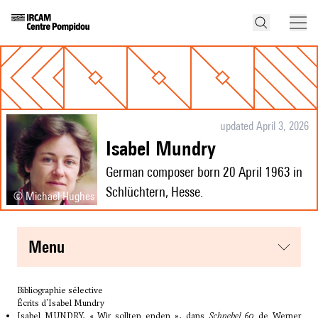
updated April 3, 2026
Isabel Mundry
German composer born 20 April 1963 in
Schlüchtern, Hesse.
© Michael Hughes
menu
Bibliographie sélective
Écrits d'Isabel Mundry
Isabel MUNDRY, « Wir sollten enden », dans
Schnebel 60
de Werner