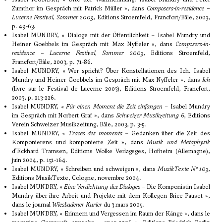
Zumthor im Gespräch mit Patrick Müller », dans
Composers-in-residence –
Lucerne Festival, Sommer 2003
, Editions Stroemfeld, Francfort/Bâle, 2003,
p. 49-63.
Isabel MUNDRY, « Dialoge mit der Öffentlichkeit – Isabel Mundry und
Heiner Goebbels im Gespräch mit Max Nyffeler », dans
Composers-in-
residence – Lucerne Festival, Sommer 2003
, Editions Stroemfeld,
Francfort/Bâle, 2003, p. 71-86.
Isabel MUNDRY, « Wer spricht? Über Konstellationen des Ich. Isabel
Mundry und Heiner Goebbels im Gespräch mit Max Nyffeler », dans
Ich
(livre sur le Festival de Lucerne 2003), Editions Stroemfeld, Francfort,
2003, p. 213-226.
Isabel MUNDRY, «
Für einen Moment die Zeit einfangen
– Isabel Mundry
im Gespräch mit Norbert Graf », dans
Schweizer Musikzeitung 6
, Editions
Verein Schweizer Musikzeitung, Bâle, 2003, p. 3-5.
Isabel MUNDRY, «
Traces des moments
– Gedanken über die Zeit des
Komponierens und komponierte Zeit », dans
Musik und Metaphysik
d’Eckhard Tramsen, Editions Wolke Verlagsges, Hofheim (Allemagne),
juin 2004, p. 151-164.
Isabel MUNDRY, « Schreiben und schweigen », dans
MusikTexte N° 103
,
Editions MusikTexte, Cologne, novembre 2004.
Isabel MUNDRY, «
Eine Verdichtung des Dialoges
– Die Komponistin Isabel
Mundry über ihre Arbeit und Projekte mit dem Kollegen Brice Pauset »,
dans le journal
Wiesbadener Kurier
du 3 mars 2005.
Isabel MUNDRY, « Erinnern und Vergessen im Raum der Känge », dans le