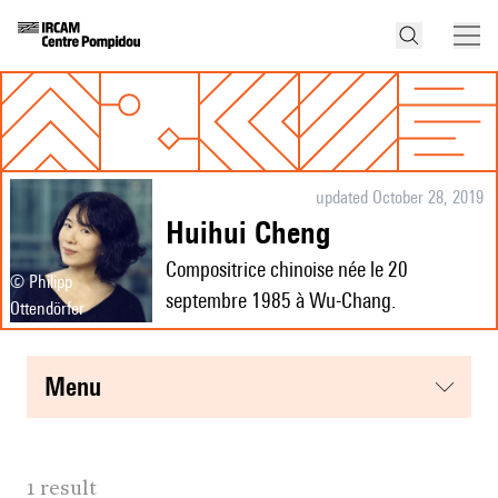
updated October 28, 2019
Huihui Cheng
Compositrice chinoise née le 20
© Philipp
septembre 1985 à Wu-Chang.
Ottendörfer
menu
1 result