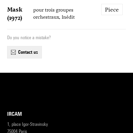
Mask
Piece
pour trois groupes
(1972)
orchestraux, Inédit
Do you notice a mistake?
contact us
IRCAM
1, place Igor-Stravinsky
75004 Paris