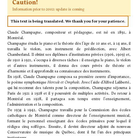
Caution!
Information prior to 2002: update is coming
This text is being translated. We thank you for your patience.
Claude Champagne, compositeur et pédagogue, est né en 1891, à
Montréal.
Champagne étudia le piano et la théorie dès l'âge de 10 ans et, à 14 ans, il
travailla le violon, son instrument de prédilection, avec Albert
Chamberland. Il obtint ses diplômes d'institutions privées (1906, 1909) et,
de 1910 à 1921, s'occupa à diverses tâches : il enseigna le piano, le violon
et d'autres instruments, il donna des cours privés de théorie et
d'harmonie et il approfondit sa connaissance des instruments.
En 1918, Claude Champagne composa sa première oeuvre d'importance,
le poème symphonique
Hercule et Omphale
. Avec l'aide d'Alfred Laliberté,
qui lui reconnut des talents pour la composition, Champagne séjourna à
Paris de 1921 à 1928 et il y poursuivit de multiples activités. De retour à
Montréal en 1928, il partagea son temps entre l'enseignement,
l'administration et la composition.
De 1934 à 1942, Champagne travailla pour la Commission des écoles
catholiques de Montréal comme directeur de l'enseignement musical,
formant le personnel enseignant des écoles primaires pour lequel il
rédigea cinq solfèges. Ensuite, il devint directeur adjoint du nouveau
Conservatoire de musique du Québec, dont il fut l'un des principaux
instigateurs.