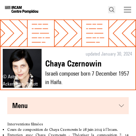
updated January 30, 2024
Chaya Czernowin
Israeli composer born 7 December 1957
© Astrid
in Haifa.
Ackermann, Schott
menu
Interventions filmées
Cours de composition de Chaya Czernowin
le 28 juin 2014 à l'Ircam.
Entretien avec Chaya Czernowin - Théoriser la composition ?
, 14