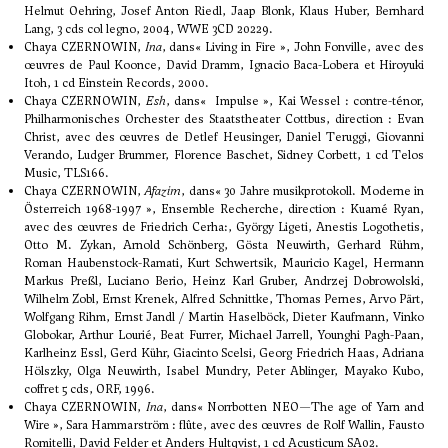
Helmut Oehring, Josef Anton Riedl, Jaap Blonk, Klaus Huber, Bernhard
Lang, 3 cds col legno, 2004, WWE 3CD 20229.
Chaya CZERNOWIN,
Ina
, dans« Living in Fire », John Fonville, avec des
œuvres de Paul Koonce, David Dramm, Ignacio Baca-Lobera et Hiroyuki
Itoh, 1 cd Einstein Records, 2000.
Chaya CZERNOWIN,
Esh
, dans« Impulse », Kai Wessel : contre-ténor,
Philharmonisches Orchester des Staatstheater Cottbus, direction : Evan
Christ, avec des œuvres de Detlef Heusinger, Daniel Teruggi, Giovanni
Verando, Ludger Brummer, Florence Baschet, Sidney Corbett, 1 cd Telos
Music, TLS166.
Chaya CZERNOWIN,
Afazim
, dans« 30 Jahre musikprotokoll. Moderne in
Österreich 1968-1997 », Ensemble Recherche, direction : Kuamé Ryan,
avec des œuvres de Friedrich Cerha:, György Ligeti, Anestis Logothetis,
Otto M. Zykan, Arnold Schönberg, Gösta Neuwirth, Gerhard Rühm,
Roman Haubenstock-Ramati, Kurt Schwertsik, Mauricio Kagel, Hermann
Markus Preßl, Luciano Berio, Heinz Karl Gruber, Andrzej Dobrowolski,
Wilhelm Zobl, Ernst Krenek, Alfred Schnittke, Thomas Pernes, Arvo Pärt,
Wolfgang Rihm, Ernst Jandl / Martin Haselböck, Dieter Kaufmann, Vinko
Globokar, Arthur Lourié, Beat Furrer, Michael Jarrell, Younghi Pagh-Paan,
Karlheinz Essl, Gerd Kühr, Giacinto Scelsi, Georg Friedrich Haas, Adriana
Hölszky, Olga Neuwirth, Isabel Mundry, Peter Ablinger, Mayako Kubo,
coffret 5 cds, ORF, 1996.
Chaya CZERNOWIN,
Ina
, dans« Norrbotten NEO—The age of Yarn and
Wire », Sara Hammarström : flûte, avec des œuvres de Rolf Wallin, Fausto
Romitelli, David Felder et Anders Hultqvist, 1 cd Acusticum SA02.