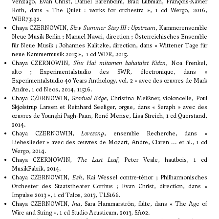
Venzago, Evan Christ, Daniel Barenboim, Brad Lubman, François-Xavier
Roth, dans « The Quiet : works for orchestra », 1 cd Wergo, 2016,
WER73192.
Chaya CZERNOWIN,
Slow Summer Stay III : Upstream
, Kammerensemble
Neue Musik Berlin ; Manuel Nawri, direction ; Österreichisches Ensemble
für Neue Musik ; Johannes Kalitzke, direction, dans « Wittener Tage für
neue Kammermusik 2015 », 1 cd WDR, 2015.
Chaya CZERNOWIN,
Shu Hai mitamen bahatalat Kidon
, Noa Frenkel,
alto ; Experimentalstudio des SWR, électronique, dans «
Experimentalstudio 40 Years Anthology, vol. 2 » avec des œuvres de Mark
Andre, 1 cd Neos, 2014, 11516.
Chaya CZERNOWIN,
Gradual Edge
, Christina Meißner, violoncelle, Poul
Skjølstrup Larsen et Reinhard Seeliger, orgue, dans « Seraph » avec des
œuvres de Younghi Pagh-Paan, René Mense, Lisa Streich, 1 cd Querstand,
2014.
Chaya CZERNOWIN,
Lovesong
, ensemble Recherche, dans «
Liebeslieder » avec des œuvres de Mozart, Andre, Claren ... et al., 1 cd
Wergo, 2014.
Chaya CZERNOWIN,
The Last Leaf
, Peter Veale, hautbois, 1 cd
MusikFabrik, 2014.
Chaya CZERNOWIN,
Esh
, Kai Wessel contre-ténor ; Philharmonisches
Orchester des Staatstheater Cottbus ; Evan Christ, direction, dans «
Impulse 2013 », 1 cd Talos, 2013, TLS166.
Chaya CZERNOWIN,
Ina
, Sara Hammarströn, flûte, dans « The Age of
Wire and String », 1 cd Studio Acusticum, 2013, SA02.