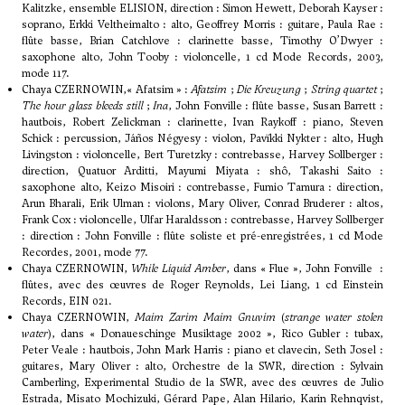
Kalitzke, ensemble ELISION, direction : Simon Hewett, Deborah Kayser :
soprano, Erkki Veltheimalto : alto, Geoffrey Morris : guitare, Paula Rae :
flûte basse, Brian Catchlove : clarinette basse, Timothy O’Dwyer :
saxophone alto, John Tooby : violoncelle, 1 cd Mode Records, 2003,
mode 117.
Chaya CZERNOWIN,« Afatsim » :
Afatsim
;
Die Kreuzung
;
String quartet
;
The hour glass bleeds still
;
Ina
, John Fonville : flûte basse, Susan Barrett :
hautbois, Robert Zelickman : clarinette, Ivan Raykoff : piano, Steven
Schick : percussion, Jáños Négyesy : violon, Pavïkki Nykter : alto, Hugh
Livingston : violoncelle, Bert Turetzky : contrebasse, Harvey Sollberger :
direction, Quatuor Arditti, Mayumi Miyata : shô, Takashi Saito :
saxophone alto, Keizo Misoiri : contrebasse, Fumio Tamura : direction,
Arun Bharali, Erik Ulman : violons, Mary Oliver, Conrad Bruderer : altos,
Frank Cox : violoncelle, Ulfar Haraldsson : contrebasse, Harvey Sollberger
: direction : John Fonville : flûte soliste et pré-enregistrées, 1 cd Mode
Recordes, 2001, mode 77.
Chaya CZERNOWIN,
While Liquid Amber
, dans « Flue », John Fonville :
flûtes, avec des œuvres de Roger Reynolds, Lei Liang, 1 cd Einstein
Records, EIN 021.
Chaya CZERNOWIN,
Maim Zarim Maim Gnuvim
(
strange water stolen
water
), dans « Donaueschinge Musiktage 2002 », Rico Gubler : tubax,
Peter Veale : hautbois, John Mark Harris : piano et clavecin, Seth Josel :
guitares, Mary Oliver : alto, Orchestre de la SWR, direction : Sylvain
Camberling, Experimental Studio de la SWR, avec des œuvres de Julio
Estrada, Misato Mochizuki, Gérard Pape, Alan Hilario, Karin Rehnqvist,