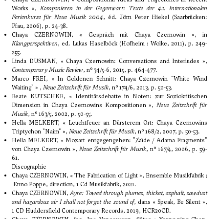
Works »,
Komponieren in der Gegenwart: Texte der 42. Internationalen
Ferienkurse für Neue Musik 2004
, éd. Jörn Peter Hiekel (Saarbrücken:
Pfau, 2006), p. 24-38.
Chaya CZERNOWIN, « Gespräch mit Chaya Czernowin », in
Klangperspektiven
, ed. Lukas Haselböck (Hofheim : Wolke, 2011), p. 249-
255.
Linda DUSMAN, « Chaya Czernowin: Conversations and Interludes »,
Contemporary Music Review
, n° 34/5-6, 2015, p. 464-477.
Marco FREI, « In Goldenen Schnitt: Chaya Czernowin "White Wind
Waiting" » ,
Neue Zeitschrift für Musik
, n° 174/6, 2013, p. 50-53.
Beate KUTSCHKE, « Identitätsdebatte in Noten: zur Soziokritischen
Dimension in Chaya Czernowins Kompositionen »,
Neue Zeitschrift für
Musik
, n° 163/5, 2002, p. 50-55.
Hella MELKERT, « Leuchtfeuer an Dürsterem Ort: Chaya Czernowins
Triptychon "Naim" »,
Neue Zeitschrift für Musik
, n° 168/2, 2007, p. 50-53.
Hella MELKERT, « Mozart entgegengehen: "Zaïde / Adama Fragments"
von Chaya Czernowin »,
Neue Zeitschrift für Musik
, n° 167/4, 2006, p. 59-
61.
Discographie
Chaya CZERNOWIN, « The Fabrication of Light », Ensemble Musikfabrik ;
Enno Poppe, direction, 1 Cd Musikfabrik, 2021.
Chaya CZERNOWIN,
Ayre: Towed through plumes, thicket, asphalt, sawdust
and hazardous air I shall not forget the sound of
, dans « Speak, Be Silent »,
1 CD Huddersfield Contemporary Records, 2019, HCR20CD.