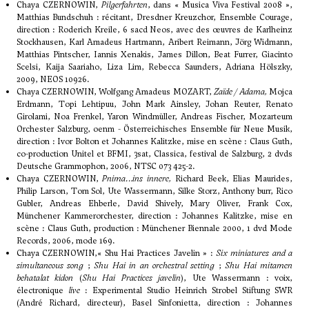
Chaya CZERNOWIN,
Pilgerfahrten
, dans « Musica Viva Festival 2008 »,
Matthias Bundschuh : récitant, Dresdner Kreuzchor, Ensemble Courage,
direction : Roderich Kreile, 6 sacd Neos, avec des œuvres de Karlheinz
Stockhausen, Karl Amadeus Hartmann, Aribert Reimann, Jörg Widmann,
Matthias Pintscher, Iannis Xenakis, James Dillon, Beat Furrer, Giacinto
Scelsi, Kaija Saariaho, Liza Lim, Rebecca Saunders, Adriana Hölszky,
2009, NEOS 10926.
Chaya CZERNOWIN, Wolfgang Amadeus MOZART,
Zaïde / Adama,
Mojca
Erdmann, Topi Lehtipuu, John Mark Ainsley, Johan Reuter, Renato
Girolami, Noa Frenkel, Yaron Windmüller, Andreas Fischer, Mozarteum
Orchester Salzburg, oenm - Österreichisches Ensemble für Neue Musik,
direction : Ivor Bolton et Johannes Kalitzke, mise en scène : Claus Guth,
co-production Unitel et BFMI, 3sat, Classica, festival de Salzburg, 2 dvds
Deutsche Grammophon, 2006, NTSC 073 425-2.
Chaya CZERNOWIN,
Pnima…ins innere,
Richard Beek, Elias Maurides,
Philip Larson, Tom Sol, Ute Wassermann, Silke Storz, Anthony burr, Rico
Gubler, Andreas Ehberle, David Shively, Mary Oliver, Frank Cox,
Münchener Kammerorchester, direction : Johannes Kalitzke, mise en
scène : Claus Guth, production : Münchener Biennale 2000, 1 dvd Mode
Records, 2006, mode 169.
Chaya CZERNOWIN,« Shu Hai Practices Javelin » :
Six miniatures and a
simultaneous song
;
Shu Hai in an orchestral setting
;
Shu Hai mitamen
behatalat kidon
(
Shu Hai Practices javelin
), Ute Wassermann : voix,
électronique
live
: Experimental Studio Heinrich Strobel Stiftung SWR
(André Richard, directeur), Basel Sinfonietta, direction : Johannes