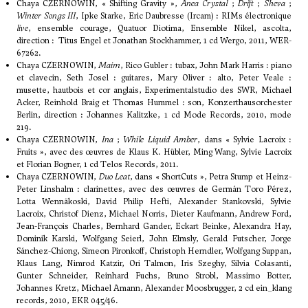
Chaya CZERNOWIN, « Shifting Gravity »,
Anea Crystal
;
Drift
;
Sheva
;
Winter Songs III
, Ipke Starke, Eric Daubresse (Ircam) : RIMs électronique
live
, ensemble courage, Quatuor Diotima, Ensemble Nikel, ascolta,
direction : Titus Engel et Jonathan Stockhammer, 1 cd Wergo, 2011, WER-
67262.
Chaya CZERNOWIN,
Maim
, Rico Gubler : tubax, John Mark Harris : piano
et clavecin, Seth Josel : guitares, Mary Oliver : alto, Peter Veale :
musette, hautbois et cor anglais, Experimentalstudio des SWR, Michael
Acker, Reinhold Braig et Thomas Hummel : son, Konzerthausorchester
Berlin, direction : Johannes Kalitzke, 1 cd Mode Records, 2010, mode
219.
Chaya CZERNOWIN,
Ina
;
While Liquid Amber
, dans « Sylvie Lacroix :
Fruits », avec des œuvres de Klaus K. Hübler, Ming Wang, Sylvie Lacroix
et Florian Bogner, 1 cd Telos Records, 2011.
Chaya CZERNOWIN,
Duo Leat
, dans « ShortCuts », Petra Stump et Heinz-
Peter Linshalm : clarinettes, avec des œuvres de Germán Toro Pérez,
Lotta Wennäkoski, David Philip Hefti, Alexander Stankovski, Sylvie
Lacroix, Christof Dienz, Michael Norris, Dieter Kaufmann, Andrew Ford,
Jean-François Charles, Bernhard Gander, Eckart Beinke, Alexandra Hay,
Dominik Karski, Wolfgang Seierl, John Elmsly, Gerald Futscher, Jorge
Sánchez-Chiong, Simeon Pironkoff, Christoph Herndler, Wolfgang Suppan,
Klaus Lang, Nimrod Katzir, Ori Talmon, Iris Szeghy, Silvia Colasanti,
Gunter Schneider, Reinhard Fuchs, Bruno Strobl, Massimo Botter,
Johannes Kretz, Michael Amann, Alexander Moosbrugger, 2 cd ein_klang
records, 2010, EKR 045/46.