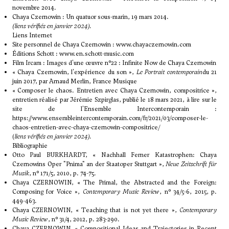
novembre 2014.
Chaya Czernowin : Un quatuor sous-marin
, 19 mars 2014.
(liens vérifiés en janvier 2024).
Liens Internet
Site personnel de Chaya Czernowin :
www.chayaczernowin.com
Éditions Schott :
www.en.schott-music.com
Film Ircam :
Images d'une œuvre n°22 : Infinite Now de Chaya Czernowin
«
Chaya Czernowin, l'expérience du son
»,
Le Portrait contemporain
du 21
juin 2017, par Arnaud Merlin, France Musique
« Composer le chaos. Entretien avec Chaya Czernowin, compositrice »,
entretien réalisé par Jérémie Szpirglas, publié le 18 mars 2021, à lire sur le
site de l'Ensemble Intercontemporain :
https://www.ensembleintercontemporain.com/fr/2021/03/composer-le-
chaos-entretien-avec-chaya-czernowin-compositrice/
(
liens vérifiés en janvier 2024).
Bibliographie
Otto Paul BURKHARDT, « Nachhall Ferner Katastrophen: Chaya
Czernowins Oper "Pnima" an der Staatoper Stuttgart »,
Neue Zeitschrift für
Musik
, n° 171/5, 2010, p. 74-75.
Chaya CZERNOWIN, « The Primal, the Abstracted and the Foreign:
Composing for Voice »,
Contemporary Music Review
, n° 34/5-6, 2015, p.
449-463.
Chaya CZERNOWIN, « Teaching that is not yet there »,
Contemporary
Music Review
, n° 31/4, 2012, p. 283-290.
Chaya CZERNOWIN, « Compositional Ideas and Trajectories in Recent