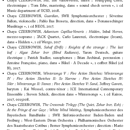
Chaya CZERNOWIN,
Ina
, Ine Vanoeveren, flûtes ; Yeung-ping Chen,
électronique ; Tom Erbe, mastering, dans « sound check seven », 1 cd
Music department of UCSD, 2018.
Chaya CZERNOWIN,
Guardian
, SWR Symphonieorchester ; Séverine
Ballon, violoncelle ; Pablo Rus Broseta, direction, dans « Donaueschinger
Musiktage », 1 cd NEOS, 2017.
Chaya CZERNOWIN,
Adiantum Capillus-Veneris ; Hidden
, Inbal Hever,
mezzo-soprano ; JACK Quartet, Carlo Laurenzi, électronique (Ircam),
dans « Hidden », 1 cd Wergo, 2017
Chaya CZERNOWIN,
Sahaf (Drift) : Knights of the strange : The last
leaf ; Algae Zohar Iver (Blind Radiance)
, Yaron Deutsch, guitare
électrique ; Patrick Stadler, saxophones ; Brian Archinal, percussion ;
Antoine Françoise, piano, dans « Nikel - A Decade », 1 coffret Nikel (cd
N), 2017.
Chaya CZERNOWIN,
Wintersongs V ; Five Action Sketches; Wintersongs
IV ; Five Action Sketches II: So Narrow ; Five Action Sketches IV:
Siler ; Wintersongs II: Stones ; Five Action Sketches V: Sand
, Jeffrey Gavett,
baryton ; Kai Wessel, contre-ténor ; ICE International Contemporary
Ensemble ; Steven Schick, direction dans « Wintersongs », 1 cd Kairos,
2017, 0015008.
Chaya CZERNOWIN,
The Crescendo Trilogy (The Quiet, Zohar Iver, Esh) ;
At the Fringe of our Gaze ; White Wind Waiting
, Symphonieorchester des
Bayerischen Rundfunks ; SWR Sinfonieorchester Baden-Baden und
Freiburg ; West-Eastern Divan Orchestra ; Philharmonisches Orchester
des Staatstheater Cottbus ; Berner Symphonieorchester ; direction : Mario