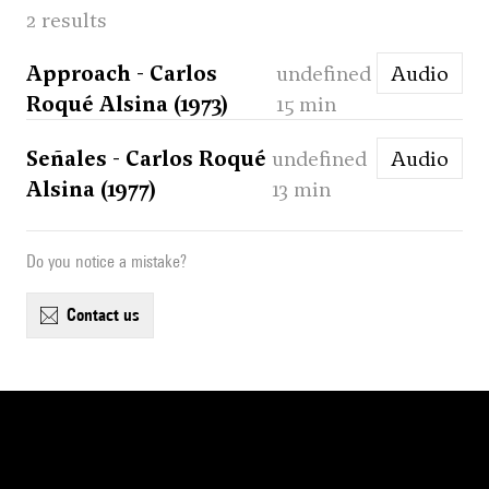
2 results
Approach - Carlos
undefined
Audio
Roqué Alsina (1973)
15 min
Señales - Carlos Roqué
undefined
Audio
Alsina (1977)
13 min
Do you notice a mistake?
contact us