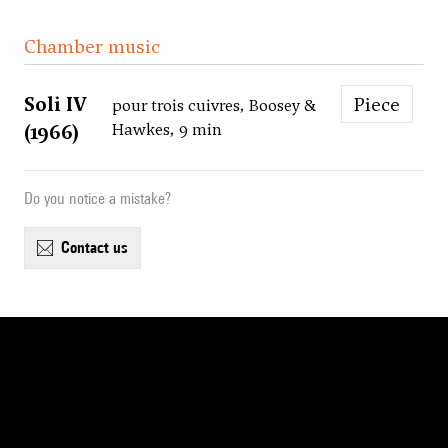
Chamber music
Soli IV
Piece
pour trois cuivres, Boosey &
(1966)
Hawkes, 9 min
Do you notice a mistake?
contact us