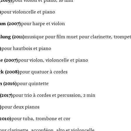
2019)
pour violon et piano, 16 min
)
pour violoncelle et piano
m (2007)
pour harpe et violon
ung (2011)
musique pour film muet pour clarinette, trompett
)
pour hautbois et piano
e (2007)
pour violon, violoncelle et piano
ck (2008)
pour quatuor à cordes
n (2016)
pour quintette
(2017)
pour trio à cordes et percussion, 2 min
)
pour deux pianos
(2010)
pour tuba, trombone et cor
our clarinette, accordéon, alto et violoncelle