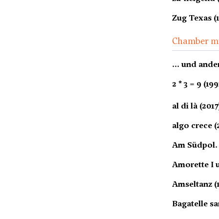
Zug Texas (
Chamber m
... und ander
2 * 3 = 9 (19
al di là (2017
algo crece (
Am Südpol. 
Amorette I u
Amseltanz (
Bagatelle sa