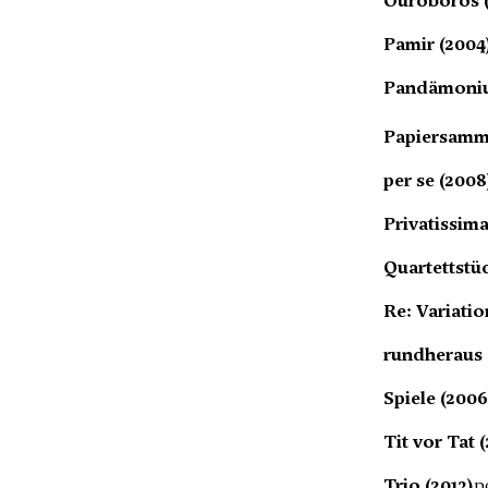
Ouroboros (
Pamir (2004
Pandämoniu
Papiersamml
per se (2008
Privatissima
Quartettstü
Re: Variatio
rundheraus 
Spiele (2006
Tit vor Tat 
Trio (2013)
p