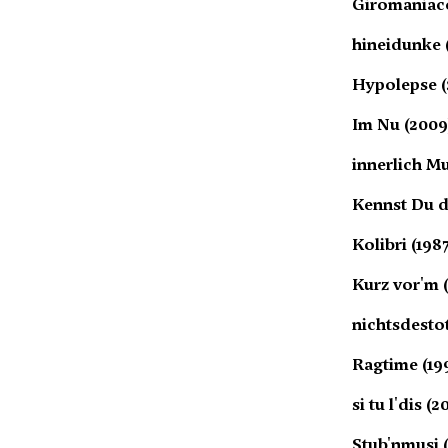
Giromaniaco
hineidunke 
Hypolepse (
Im Nu (2009
innerlich Mu
Kennst Du d
Kolibri (198
Kurz vor'm 
nichtsdestot
Ragtime (19
si tu l'dis (
Stub'nmusi (