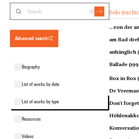
Solo (exclu
...von der a
advanced search
am Rad dreh
anhänglich (
Ballade (199
biography
Box in Box (
list of works by date
De Veermast
list of works by type
Don't forget
Höhlenakkor
resources
Konversatio
videos