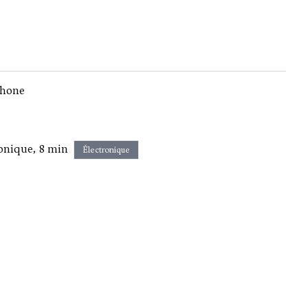
phone
onique, 8 min
Électronique