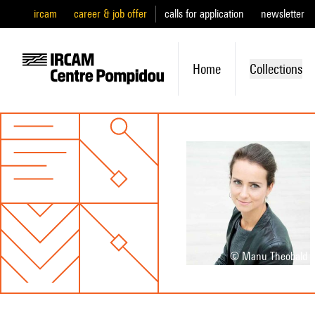
ircam
career & job offer
calls for application
newsletter
Home
Collections
© Manu Theobald