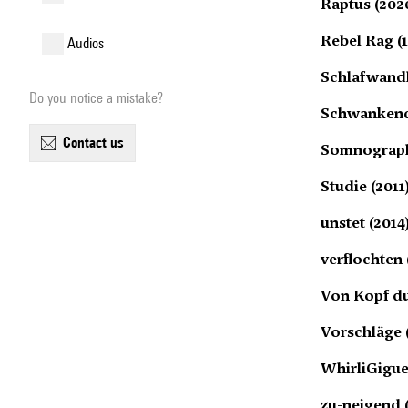
Raptus (202
Rebel Rag (
audios
Schlafwandl
Do you notice a mistake?
Schwankend
contact us
Somnograph
Studie (2011
unstet (2014
verflochten 
Von Kopf du
Vorschläge 
WhirliGigue
zu-neigend 